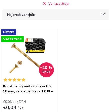
Vymazať filtre
R
Najpredávanejšie
a
Odporúčame
V
Novinka
Najlacnejšie
d
Viac za menej
ý
Najdrahšie
e
p
Abecedne
n
i
–20 %
€0,05
i
s
e
Konštrukčný vrut do dreva 6 ×
50 mm, zápustná hlava TX30 –
p
Domax CS
p
€0,03 bez DPH
r
€0,04
/ ks