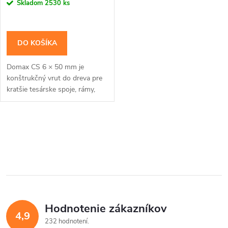
r
Skladom
2530 ks
o
o
d
DO KOŠÍKA
d
u
Domax CS 6 × 50 mm je
u
konštrukčný vrut do dreva pre
k
kratšie tesárske spoje, rámy,
k
dosky a laty s rovným
povrchom. Zápustná hlava je
t
vhodná tam, kde má zostať...
t
O
o
v
o
v
l
v
á
Hodnotenie zákazníkov
d
4,9
232 hodnotení