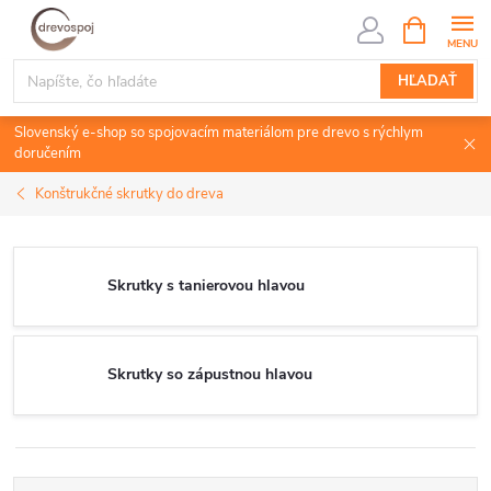
Prejsť
NÁKUPN
KOŠÍK
na
obsah
HĽADAŤ
Slovenský e-shop so spojovacím materiálom pre drevo s rýchlym
doručením
Konštrukčné skrutky do dreva
Skrutky s tanierovou hlavou
Skrutky so zápustnou hlavou