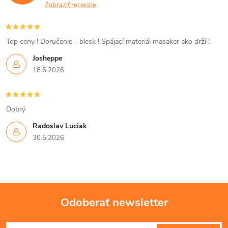
a
Zobraziť recenzie
c
i
Top ceny ! Doručenie - blesk ! Spájací materiál masaker ako drží !
Josheppe
e
18.6.2026
p
r
Dobrý
v
Radoslav Luciak
30.5.2026
k
y
v
Odoberať newsletter
ý
Z