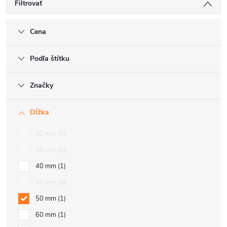
Filtrovať
Cena
Podľa štítku
Značky
Dĺžka
30 mm
0
35 mm
0
40 mm
1
45 mm
0
50 mm
1
60 mm
1