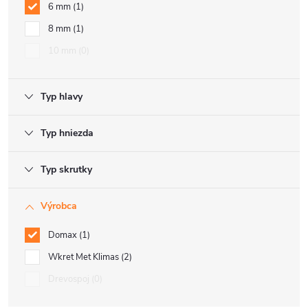
6 mm
1
8 mm
1
10 mm
0
Typ hlavy
Typ hniezda
Typ skrutky
Výrobca
Domax
1
Wkret Met Klimas
2
Drevospoj
0