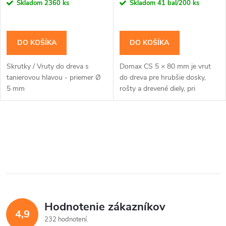
r
Skladom
2360 ks
Skladom
41 bal/200 ks
o
o
d
DO KOŠÍKA
DO KOŠÍKA
d
u
Skrutky / Vruty do dreva s
Domax CS 5 × 80 mm je vrut
u
tanierovou hlavou - priemer Ø
do dreva pre hrubšie dosky,
k
5 mm
rošty a drevené diely, pri
k
ktorých má zápustná hlava
neprekážať ďalšej vrstve.
t
Zápustná hlava je...
t
O
o
v
o
v
l
v
á
Hodnotenie zákazníkov
d
4,9
232 hodnotení