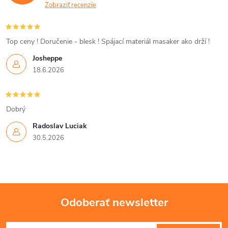
a
Zobraziť recenzie
c
i
Top ceny ! Doručenie - blesk ! Spájací materiál masaker ako drží !
Josheppe
e
18.6.2026
p
r
Dobrý
v
Radoslav Luciak
30.5.2026
k
y
v
Odoberať newsletter
ý
Z