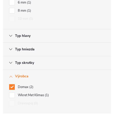
6 mm
1
8 mm
1
10 mm
0
Typ hlavy
Typ hniezda
Typ skrutky
Výrobca
Domax
2
Wkret Met Klimas
1
Drevospoj
0