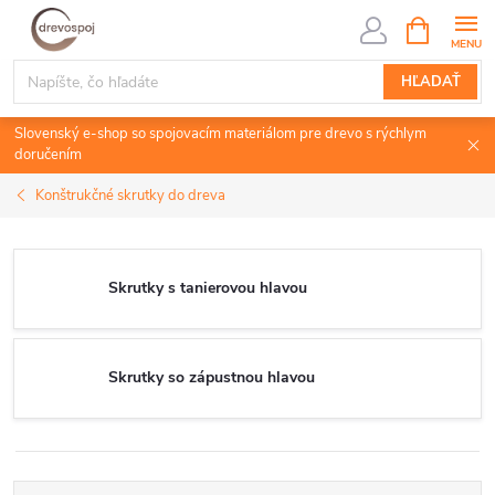
Prejsť
NÁKUPN
KOŠÍK
na
obsah
HĽADAŤ
Slovenský e-shop so spojovacím materiálom pre drevo s rýchlym
doručením
Konštrukčné skrutky do dreva
Skrutky s tanierovou hlavou
Skrutky so zápustnou hlavou