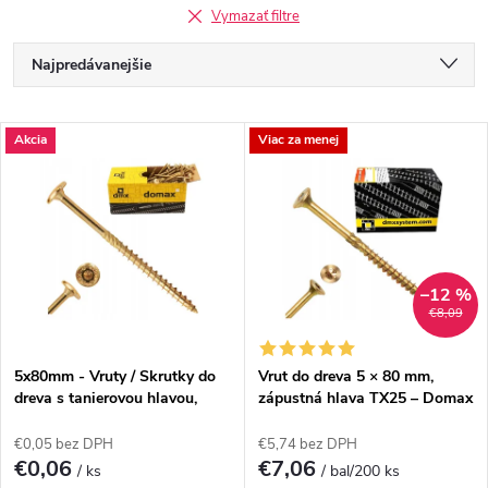
Vymazať filtre
R
Najpredávanejšie
a
Odporúčame
V
Akcia
Viac za menej
Najlacnejšie
d
ý
Najdrahšie
e
p
Abecedne
n
i
–12 %
€8,09
i
s
e
5x80mm - Vruty / Skrutky do
Vrut do dreva 5 × 80 mm,
dreva s tanierovou hlavou,
zápustná hlava TX25 – Domax
p
TORX, CT 200ks/bal
CS
p
€0,05 bez DPH
€5,74 bez DPH
r
€0,06
€7,06
/ ks
/ bal/200 ks