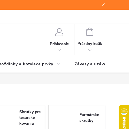
NÁKUPNÝ
KOŠÍK
Prázdny košík
Prihlásenie
oždinky a kotviace prvky
Závesy a uzávery brán
Skrutky pre
Farmárske
tesárske
skrutky
kovania