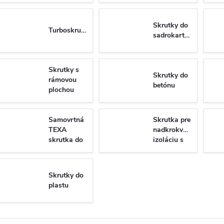
Skrutky do
Turboskrutky
sadrokartónu
Skrutky s
Skrutky do
rámovou
betónu
plochou
hlavou do
dreva
Samovrtná
Skrutka pre
TEXA
nadkrokvovu
skrutka do
izoláciu s
plechu so
tanierovou
6-hrannou
hlavou
hlavou DIN
WKT
Skrutky do
7504K/N
plastu