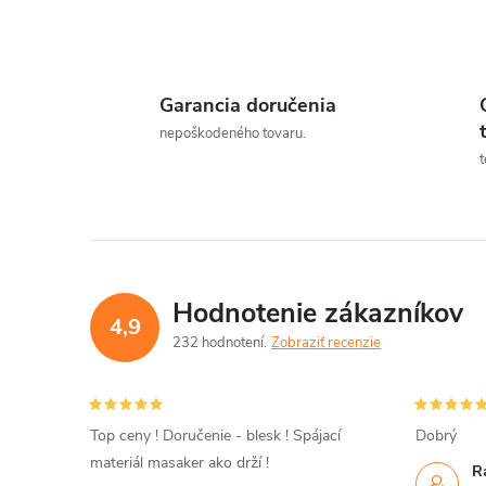
Garancia doručenia
l
nepoškodeného tovaru.
t
Hodnotenie zákazníkov
4,9
232 hodnotení
Zobraziť recenzie
i
Top ceny ! Doručenie - blesk ! Spájací
Dobrý
materiál masaker ako drží !
R