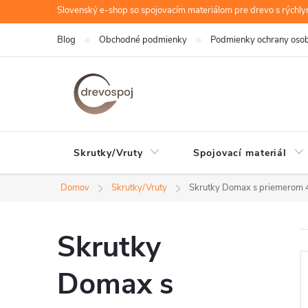
Prejsť
Slovenský e-shop so spojovacím materiálom pre drevo s rýchl
na
Blog
Obchodné podmienky
Podmienky ochrany oso
obsah
Skrutky/Vruty
Spojovací materiál
Domov
Skrutky/Vruty
Skrutky Domax s priemerom 
Skrutky
Domax s