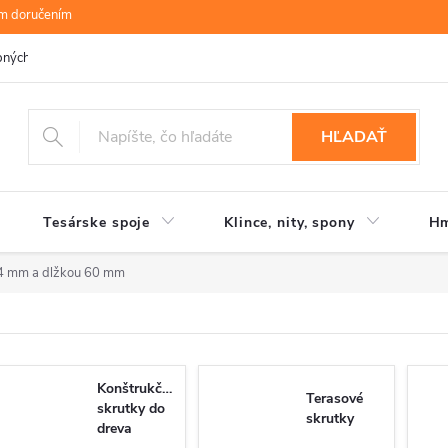
ym doručením
bných údajov
B.R.P Wood s.r.o.
Moja objednávka
HĽADAŤ
Tesárske spoje
Klince, nity, spony
Hm
4 mm a dlžkou 60 mm
Konštrukčné
Terasové
skrutky do
skrutky
dreva