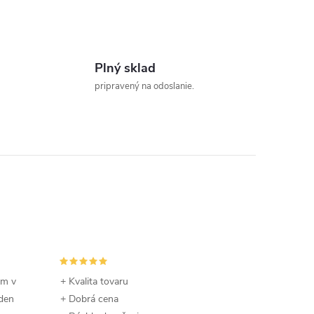
Plný sklad
pripravený na odoslanie.
om v
+ Kvalita tovaru
 den
+ Dobrá cena