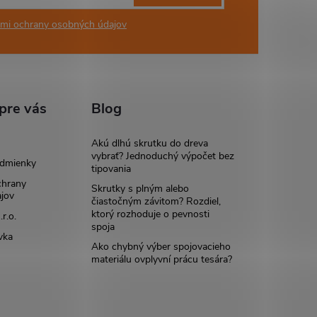
mi ochrany osobných údajov
pre vás
Blog
Akú dlhú skrutku do dreva
vybrať? Jednoduchý výpočet bez
dmienky
tipovania
chrany
Skrutky s plným alebo
jov
čiastočným závitom? Rozdiel,
ktorý rozhoduje o pevnosti
r.o.
spoja
vka
Ako chybný výber spojovacieho
materiálu ovplyvní prácu tesára?