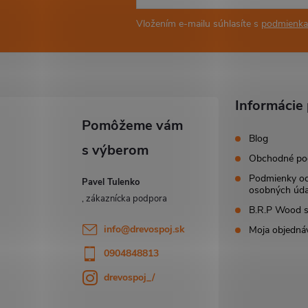
Vložením e-mailu súhlasíte s
podmienka
Informácie 
Blog
Obchodné po
Podmienky o
Pavel Tulenko
osobných úda
B.R.P Wood s.
info
@
drevospoj.sk
Moja objedná
0904848813
drevospoj_/