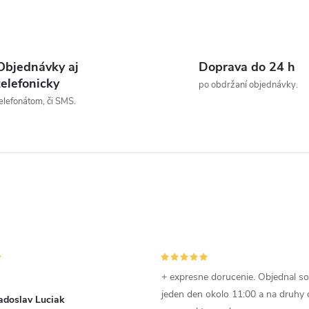
t
zarovno. Zápustná hlava
je vhodná tam,...
o
O
v
v
Objednávky aj
Doprava do 24 h
telefonicky
po obdržaní objednávky.
elefonátom, či SMS.
á
d
a
c
e
p
+ expresne dorucenie. Objednal s
jeden den okolo 11:00 a na druhy
adoslav Luciak