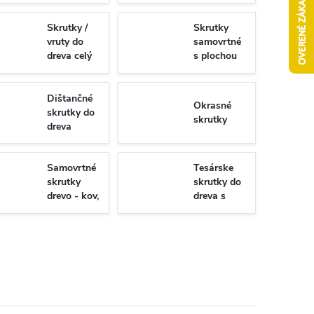
Skrutky /
Skrutky
vruty do
samovrtné
dreva celý
s plochou
závit
hlavou -
Torx/PZ
univerzálne
Dištančné
Okrasné
skrutky do
skrutky
dreva
Samovrtné
Tesárske
skrutky
skrutky do
drevo - kov,
dreva s
WSDST
plným
závitom