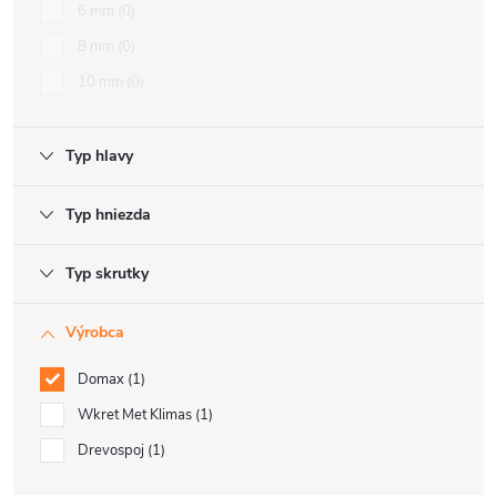
6 mm
0
8 mm
0
10 mm
0
Typ hlavy
Typ hniezda
Typ skrutky
Výrobca
Domax
1
Wkret Met Klimas
1
Drevospoj
1