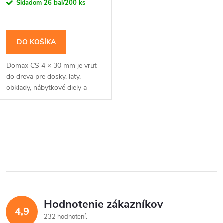
r
Skladom
26 bal/200 ks
o
o
d
DO KOŠÍKA
d
u
Domax CS 4 × 30 mm je vrut
u
do dreva pre dosky, laty,
k
obklady, nábytkové diely a
k
menšie montáže, kde má hlava
zostať zarovno. Zápustná hlava
t
je vhodná tam,...
t
O
o
v
o
v
l
v
á
Hodnotenie zákazníkov
d
4,9
232 hodnotení