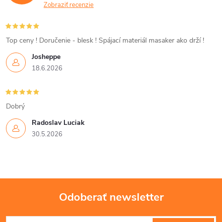
a
Zobraziť recenzie
c
i
Top ceny ! Doručenie - blesk ! Spájací materiál masaker ako drží !
Josheppe
e
18.6.2026
p
r
Dobrý
v
Radoslav Luciak
30.5.2026
k
y
v
Odoberať newsletter
ý
Z