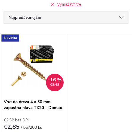
Vymazať filtre
R
Najpredávanejšie
a
Odporúčame
V
Novinka
Najlacnejšie
d
ý
Najdrahšie
e
p
Abecedne
n
i
–16 %
€3,42
i
s
e
Vrut do dreva 4 × 30 mm,
zápustná hlava TX20 – Domax
p
CS
p
€2,32 bez DPH
r
€2,85
/ bal/200 ks