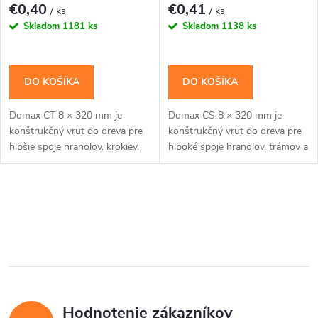
r
€0,40
€0,41
/ ks
/ ks
r
Skladom
1181 ks
Skladom
1138 ks
o
o
d
DO KOŠÍKA
DO KOŠÍKA
d
u
Domax CT 8 × 320 mm je
Domax CS 8 × 320 mm je
u
konštrukčný vrut do dreva pre
konštrukčný vrut do dreva pre
k
hlbšie spoje hranolov, krokiev,
hlboké spoje hranolov, trámov a
k
trámov a viacvrstvových
viacvrstvových drevených
drevených prvkov. Široká
prvkov so zapustenou hlavou.
t
tanierová hlava...
Zápustná hlava je...
t
O
o
v
o
v
l
v
á
Hodnotenie zákazníkov