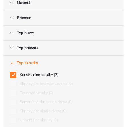
Materiál
Priemer
Typ hlavy
Typ hniezda
Typ skrutky
Konštrukčné skrutky
2
Skrutky pre tesárske kovania
0
Terasové skrutky
0
Samorezná skrutka do dreva
0
Skrutky pre okná a dvere
0
Univerzálne skrutky
0