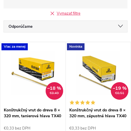
Vymazať filtre
R
Odporúčame
a
Najlacnejšie
V
Viac za menej
Novinka
Najdrahšie
d
ý
Najpredávanejšie
e
p
Abecedne
n
i
–18 %
–19 %
€0,49
€0,51
i
s
e
Konštrukčný vrut do dreva 8 ×
Konštrukčný vrut do dreva 8 ×
320 mm, tanierová hlava TX40
320 mm, zápustná hlava TX40
p
– Domax CT
– Domax CS
p
€0,33 bez DPH
€0,33 bez DPH