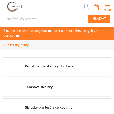
Prejsť
NÁKUPN
KOŠÍK
na
obsah
HĽADAŤ
Slovenský e-shop so spojovacím materiálom pre drevo s rýchlym
doručením
Skrutky/Vruty
Konštrukčné skrutky do dreva
Terasové skrutky
Skrutky pre tesárske kovania