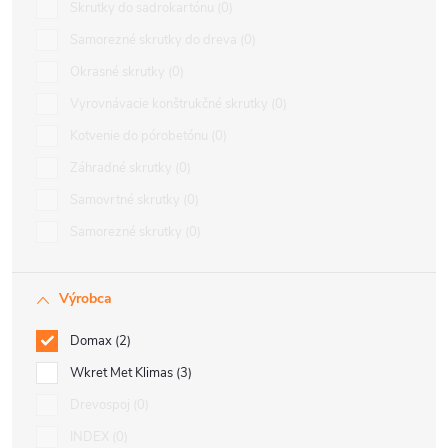
Skrutky do sadrokartónu
0
Samorezné skrutky do dreva
0
Okrasné skrutky
0
Vyrovnávacie konštrukčné skrutky
0
Kotvenie do pórobetónu
0
Záhradné skrutky
0
Samovrtné skrutky
0
Samorezné skrutky
0
Výrobca
Domax
2
Wkret Met Klimas
3
Drevospoj
0
INDEX
0