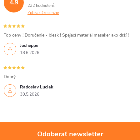
d
4,9
232 hodnotení
a
Zobraziť recenzie
c
i
Top ceny ! Doručenie - blesk ! Spájací materiál masaker ako drží !
Josheppe
e
18.6.2026
p
r
Dobrý
v
Radoslav Luciak
30.5.2026
k
y
v
Odoberať newsletter
ý