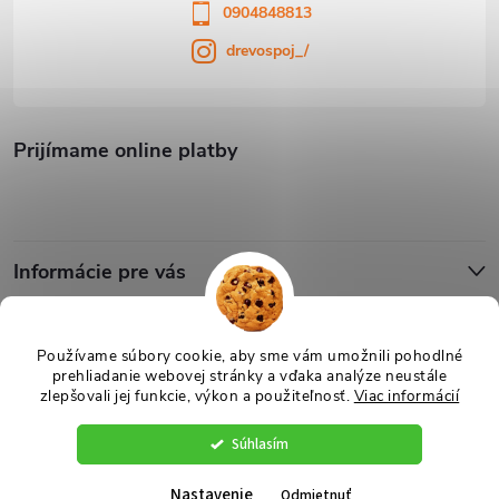
0904848813
drevospoj_/
Prijímame online platby
Informácie pre vás
Blog
Používame súbory cookie, aby sme vám umožnili pohodlné
prehliadanie webovej stránky a vďaka analýze neustále
zlepšovali jej funkcie, výkon a použiteľnosť.
Viac informácií
Copyright 2026
Drevospoj
. Všetky práva vyhradené.
Upraviť nastavenie
cookies
Súhlasím
Vytvoril Shoptet
Nastavenie
Odmietnuť