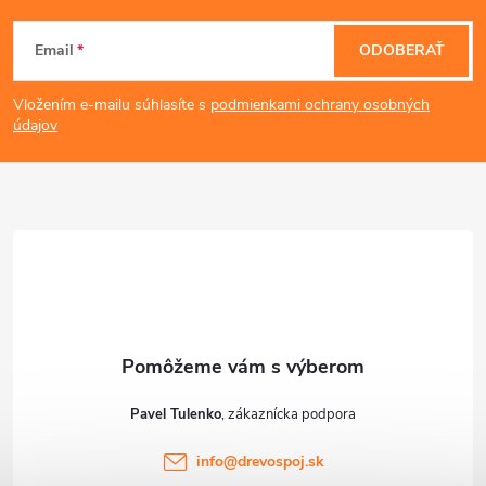
Z
p
Email
ODOBERAŤ
á
i
Vložením e-mailu súhlasíte s
podmienkami ochrany osobných
s
p
údajov
u
ä
t
i
e
Pavel Tulenko
info
@
drevospoj.sk