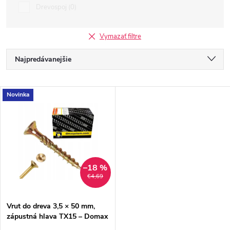
Drevospoj
0
Vymazať filtre
R
Najpredávanejšie
a
Odporúčame
V
Novinka
Najlacnejšie
d
ý
Najdrahšie
e
p
Abecedne
n
i
–18 %
€4,69
i
s
e
Vrut do dreva 3,5 × 50 mm,
zápustná hlava TX15 – Domax
p
CS