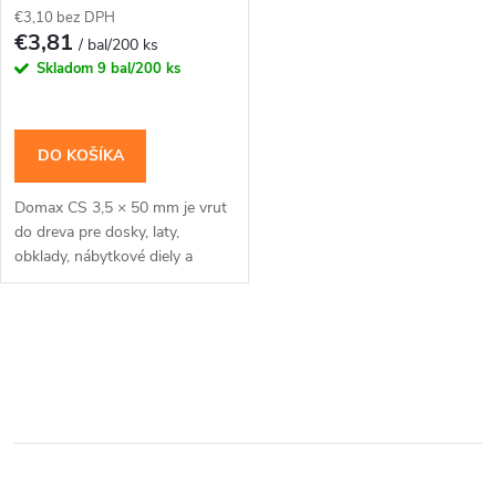
p
€3,10 bez DPH
r
€3,81
/ bal/200 ks
r
Skladom
9 bal/200 ks
o
o
d
DO KOŠÍKA
d
u
Domax CS 3,5 × 50 mm je vrut
u
do dreva pre dosky, laty,
k
obklady, nábytkové diely a
k
menšie montáže, kde má hlava
zostať zarovno. Zápustná hlava
t
je vhodná tam,...
t
O
o
v
o
v
l
v
á