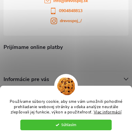
info
@
drevospoj.sk
0904848813
drevospoj_/
Prijímame online platby
Informácie pre vás
Blog
Používame súbory cookie, aby sme vám umožnili pohodlné
prehliadanie webovej stránky a vďaka analýze neustále
zlepšovali jej funkcie, výkon a použiteľnosť.
Viac informácií
Copyright 2026
Drevospoj
. Všetky práva vyhradené.
Upraviť nastavenie
cookies
Súhlasím