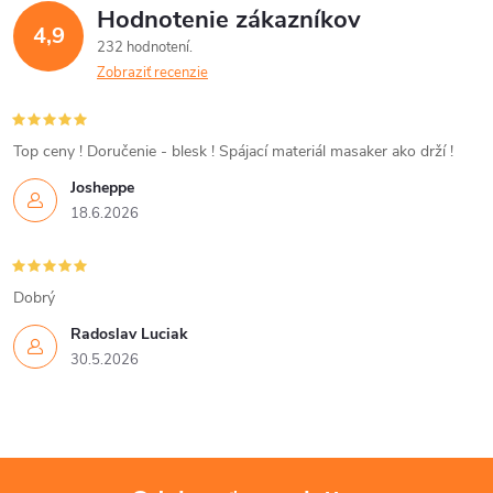
Hodnotenie zákazníkov
d
4,9
232 hodnotení
a
Zobraziť recenzie
c
i
Top ceny ! Doručenie - blesk ! Spájací materiál masaker ako drží !
Josheppe
e
18.6.2026
p
r
Dobrý
v
Radoslav Luciak
30.5.2026
k
y
v