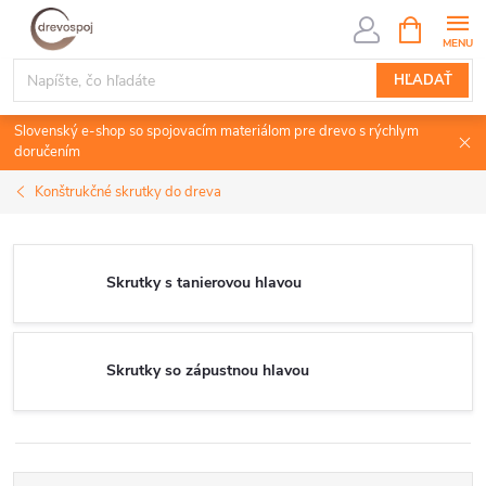
Prejsť
NÁKUPN
KOŠÍK
na
obsah
HĽADAŤ
Slovenský e-shop so spojovacím materiálom pre drevo s rýchlym
doručením
Konštrukčné skrutky do dreva
Skrutky s tanierovou hlavou
Skrutky so zápustnou hlavou