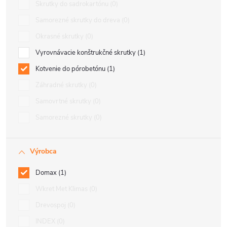
Skrutky do sadrokartónu
0
Samorezné skrutky do dreva
0
Okrasné skrutky
0
Vyrovnávacie konštrukčné skrutky
1
Kotvenie do pórobetónu
1
Záhradné skrutky
0
Samovrtné skrutky
0
Samorezné skrutky
0
Výrobca
Domax
1
Wkret Met Klimas
0
Drevospoj
0
INDEX
0