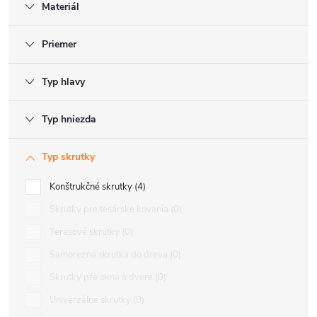
Materiál
Priemer
Typ hlavy
Typ hniezda
Typ skrutky
Konštrukčné skrutky
4
Skrutky pre tesárske kovania
0
Terasové skrutky
0
Samorezná skrutka do dreva
0
Skrutky pre okná a dvere
0
Univerzálne skrutky
0