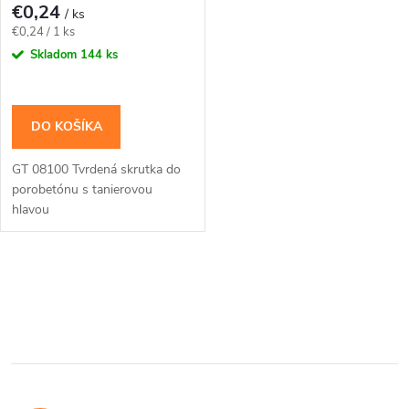
r
€0,24
/ ks
r
Jednotková
€0,24 / 1 ks
o
cena:
Skladom
144 ks
o
d
d
DO KOŠÍKA
u
u
GT 08100 Tvrdená skrutka do
k
porobetónu s tanierovou
k
hlavou
t
t
o
O
o
v
v
v
l
á