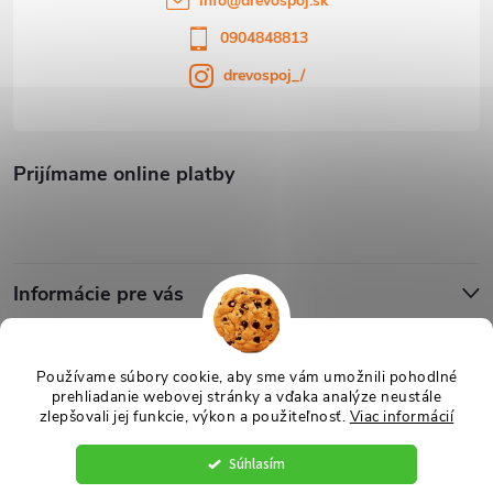
info
@
drevospoj.sk
0904848813
drevospoj_/
Prijímame online platby
Informácie pre vás
Blog
Používame súbory cookie, aby sme vám umožnili pohodlné
prehliadanie webovej stránky a vďaka analýze neustále
zlepšovali jej funkcie, výkon a použiteľnosť.
Viac informácií
Copyright 2026
Drevospoj
. Všetky práva vyhradené.
Upraviť nastavenie
cookies
Súhlasím