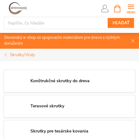
Prejsť
NÁKUPN
KOŠÍK
na
obsah
HĽADAŤ
Slovenský e-shop so spojovacím materiálom pre drevo s rýchlym
doručením
Skrutky/Vruty
Konštrukčné skrutky do dreva
Terasové skrutky
Skrutky pre tesárske kovania