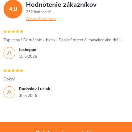
Hodnotenie zákazníkov
d
4,9
232 hodnotení
a
Zobraziť recenzie
c
i
Top ceny ! Doručenie - blesk ! Spájací materiál masaker ako drží !
Josheppe
e
18.6.2026
p
r
Dobrý
v
Radoslav Luciak
30.5.2026
k
y
v