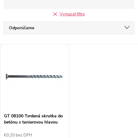
Vymazať filtre
R
Odporúčame
a
Najlacnejšie
V
Najdrahšie
d
ý
Najpredávanejšie
e
p
Abecedne
n
i
i
s
e
GT 08100 Tvrdená skrutka do
betónu s tanierovou hlavou
p
8x100
p
€0,20 bez DPH