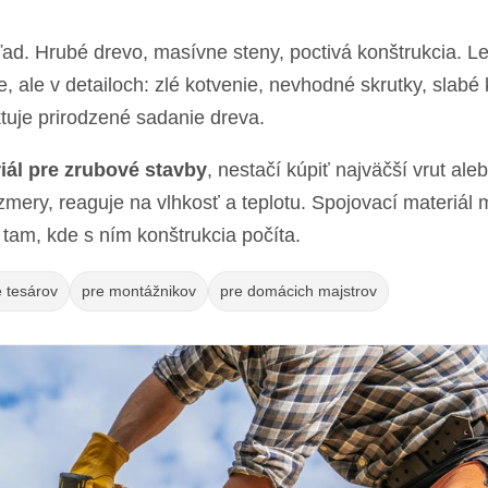
ad. Hrubé drevo, masívne steny, poctivá konštrukcia. Le
, ale v detailoch: zlé kotvenie, nevhodné skrutky, slabé 
tuje prirodzené sadanie dreva.
iál pre zrubové stavby
, nestačí kúpiť najväčší vrut ale
mery, reaguje na vlhkosť a teplotu. Spojovací materiál 
tam, kde s ním konštrukcia počíta.
e tesárov
pre montážnikov
pre domácich majstrov