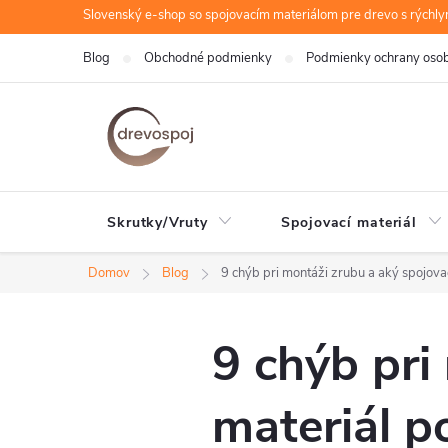
Prejsť
Slovenský e-shop so spojovacím materiálom pre drevo s rýchl
na
Blog
Obchodné podmienky
Podmienky ochrany oso
obsah
Skrutky/Vruty
Spojovací materiál
Domov
Blog
9 chýb pri montáži zrubu a aký spojovac
9 chýb pri
materiál p