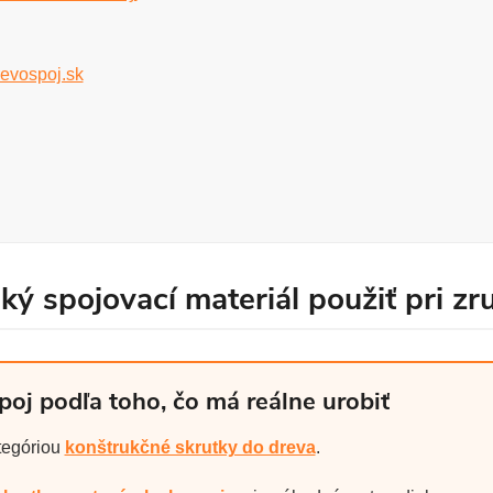
evospoj.sk
ý spojovací materiál použiť pri zr
poj podľa toho, čo má reálne urobiť
tegóriou
konštrukčné skrutky do dreva
.