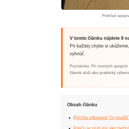
Prehľad spojov
V tomto článku nájdete 9 n
Pri každej chybe si ukážeme,
vyhnúť.
Poznámka: Pri nosných spojoch s
článok slúži ako praktický výber
Obsah článku
Rýchla odpoveď: čo použiť 
Prečo je zrub iný ako bežn