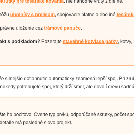
skrutky pre tesárske kovania
, nie náhodné vruty z dielne.
ôžu
uholníky s prelisom
, spojovacie platne alebo iné
tesársk
právne uloženie cez
trámové papuče
.
takt s podkladom?
Pozerajte
stavebné kotviace pätky
, kotvy
že silnejšie dotiahnutie automaticky znamená lepší spoj. Pri zru
nokedy potrebujete spoj, ktorý drží smer, ale dovolí drevu sadnú
šte ho pocitovo. Overte typ prvku, odporúčané skrutky, počet s
detaile má posledné slovo projekt.