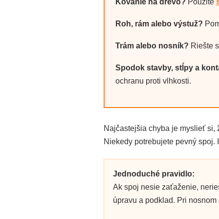
Kovanie na drevo?
Použite
Roh, rám alebo výstuž?
Pom
Trám alebo nosník?
Riešte s
Spodok stavby, stĺpy a kon
ochranu proti vlhkosti.
Najčastejšia chyba je myslieť si, 
Niekedy potrebujete pevný spoj. I
Jednoduché pravidlo:
Ak spoj nesie zaťaženie, nerie
úpravu a podklad. Pri nosnom 