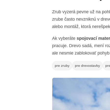
Zrub vyzerá pevne už na pohľ
zrube často nevzniknú v dreve
alebo montáž, ktorá nerešpek
Ak vyberáte
spojovací mater
pracuje. Drevo sadá, mení roz
ale nesmie zablokovať pohyb 
pre zruby
pre drevostavby
pr