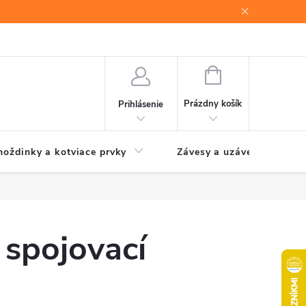
NÁKUPNÝ
KOŠÍK
Prázdny košík
Prihlásenie
oždinky a kotviace prvky
Závesy a uzávery brán
 spojovací