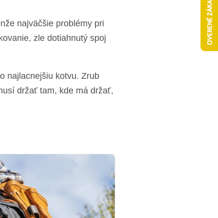
nže najväčšie problémy pri
kovanie, zle dotiahnutý spoj
bo najlacnejšiu kotvu. Zrub
musí držať tam, kde má držať,