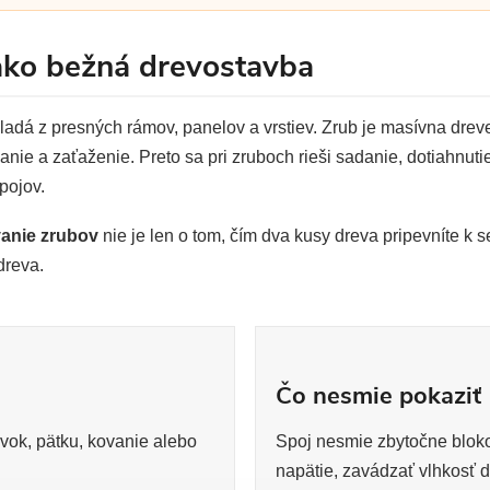
 ako bežná drevostavba
dá z presných rámov, panelov a vrstiev. Zrub je masívna dreve
nie a zaťaženie. Preto sa pri zruboch rieši sadanie, dotiahnutie
pojov.
vanie zrubov
nie je len o tom, čím dva kusy dreva pripevníte k se
dreva.
Čo nesmie pokaziť
prvok, pätku, kovanie alebo
Spoj nesmie zbytočne bloko
napätie, zavádzať vlhkosť d