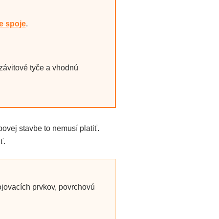
e spoje
.
, závitové tyče a vhodnú
bovej stavbe to nemusí platiť.
ť.
pojovacích prvkov, povrchovú