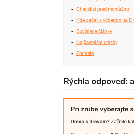
Checklist pred montážou
Kde začať s výberom na Dr
Súvisiace články
Najčastejšie otázky
Zhrnutie
Rýchla odpoveď: ak
Pri zrube vyberajte s
Drevo s drevom?
Začnite ka