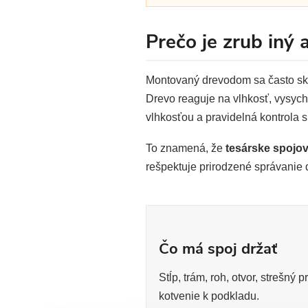
Prečo je zrub iný
Montovaný drevodom sa často skla
Drevo reaguje na vlhkosť, vysycha
vlhkosťou a pravidelná kontrola s
To znamená, že
tesárske spojo
rešpektuje prirodzené správanie 
Čo má spoj držať
Stĺp, trám, roh, otvor, strešný 
kotvenie k podkladu.