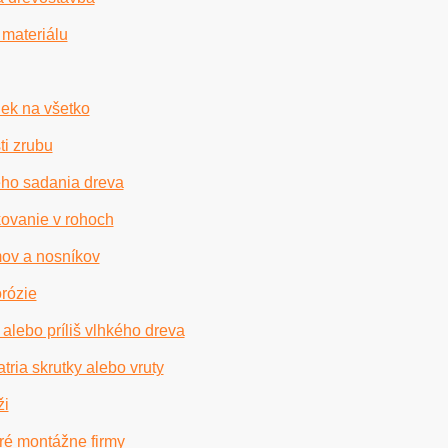
 materiálu
iek na všetko
ti zrubu
ého sadania dreva
kovanie v rohoch
mov a nosníkov
orózie
lebo príliš vlhkého dreva
atria skrutky alebo vruty
ži
ré montážne firmy