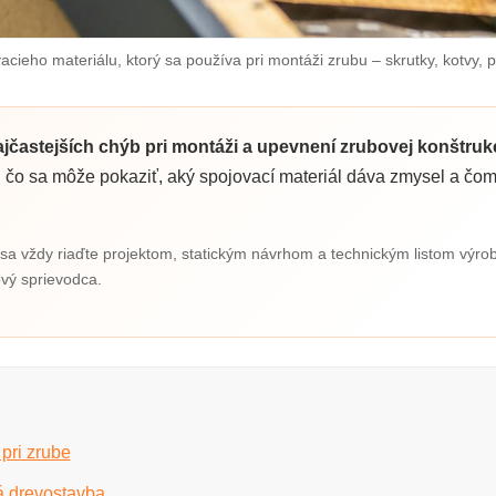
acieho materiálu, ktorý sa používa pri montáži zrubu – skrutky, kotvy, p
ajčastejších chýb pri montáži a upevnení zrubovej konštrukc
 čo sa môže pokaziť, aký spojovací materiál dáva zmysel a čom
a vždy riaďte projektom, statickým návrhom a technickým listom výro
ový sprievodca.
pri zrube
á drevostavba