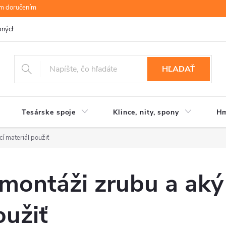
ym doručením
bných údajov
B.R.P Wood s.r.o.
Moja objednávka
HĽADAŤ
Tesárske spoje
Klince, nity, spony
Hm
í materiál použiť
 montáži zrubu a aký
oužiť