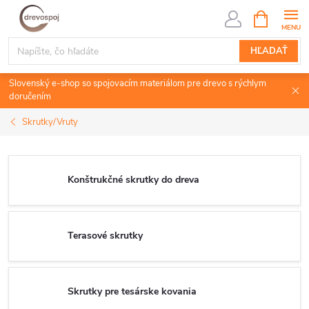
Prejsť
NÁKUPN
KOŠÍK
na
obsah
HĽADAŤ
Slovenský e-shop so spojovacím materiálom pre drevo s rýchlym
doručením
Skrutky/Vruty
Konštrukčné skrutky do dreva
Terasové skrutky
Skrutky pre tesárske kovania