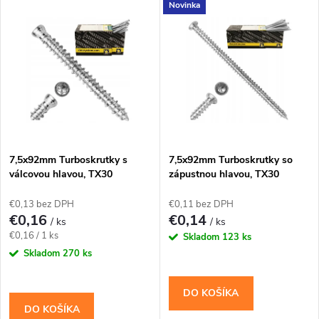
V
Novinka
Najdrahšie
d
ý
Najpredávanejšie
e
p
Abecedne
n
i
i
s
e
7,5x92mm Turboskrutky s
7,5x92mm Turboskrutky so
válcovou hlavou, TX30
zápustnou hlavou, TX30
p
p
€0,13 bez DPH
€0,11 bez DPH
r
€0,16
€0,14
/ ks
/ ks
r
Jednotková
€0,16 / 1 ks
Skladom
123 ks
o
cena:
Skladom
270 ks
o
d
DO KOŠÍKA
d
DO KOŠÍKA