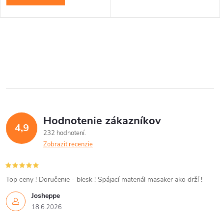
u
u
k
k
O
t
v
t
o
l
o
v
á
v
Hodnotenie zákazníkov
d
4,9
232 hodnotení
a
Zobraziť recenzie
c
i
Top ceny ! Doručenie - blesk ! Spájací materiál masaker ako drží !
Josheppe
e
18.6.2026