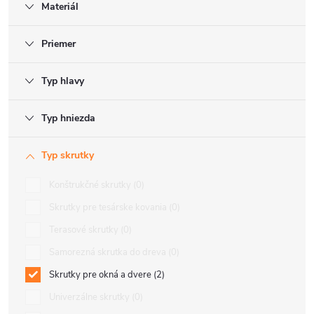
Materiál
Priemer
Typ hlavy
Typ hniezda
Typ skrutky
Konštrukčné skrutky
0
Skrutky pre tesárske kovania
0
Terasové skrutky
0
Samorezná skrutka do dreva
0
Skrutky pre okná a dvere
2
Univerzálne skrutky
0