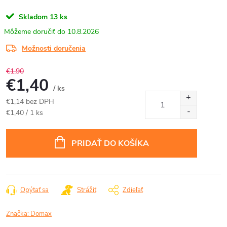
Skladom
13 ks
10.8.2026
Možnosti doručenia
€1,90
€1,40
/ ks
€1,14 bez DPH
Jednotková
€1,40 / 1 ks
cena:
PRIDAŤ DO KOŠÍKA
Opýtať sa
Strážiť
Zdieľať
Značka:
Domax