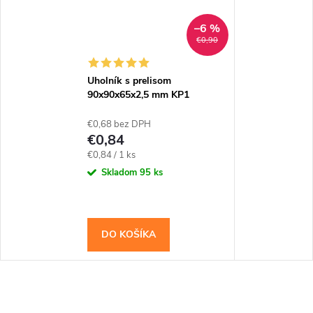
–6 %
€0,90
Uholník s prelisom
90x90x65x2,5 mm KP1
€0,68 bez DPH
€0,84
Jednotková
€0,84 / 1 ks
cena:
Skladom
95 ks
DO KOŠÍKA