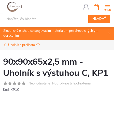
Prejsť
NÁKUPN
KOŠÍK
na
obsah
HĽADAŤ
Slovenský e-shop so spojovacím materiálom pre drevo s rýchlym
doručením
Uholnik s prelisom KP
90x90x65x2,5 mm -
Uholník s výstuhou C, KP1
Podrobnosti hodnotenia
Neohodnotené
Kód:
KP1C