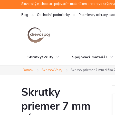
Prejsť
Slovenský e-shop so spojovacím materiálom pre drevo s rýchl
na
Blog
Obchodné podmienky
Podmienky ochrany oso
obsah
Skrutky/Vruty
Spojovací materiál
Domov
Skrutky/Vruty
Skrutky priemer 7 mm dĺžka
Skrutky
priemer 7 mm