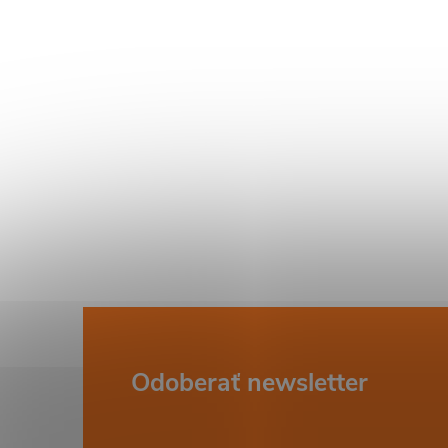
i
Z
Odoberať newsletter
á