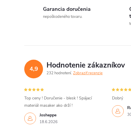
Garancia doručenia
l
nepoškodeného tovaru.
t
Hodnotenie zákazníkov
4,9
232 hodnotení
Zobraziť recenzie
i
Top ceny ! Doručenie - blesk ! Spájací
Dobrý
materiál masaker ako drží !
R
r
3
Josheppe
18.6.2026