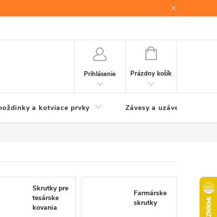
NÁKUPNÝ
KOŠÍK
Prázdny košík
Prihlásenie
oždinky a kotviace prvky
Závesy a uzávery brán
Skrutky pre
Farmárske
tesárske
skrutky
kovania