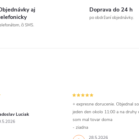
t
v
Objednávky aj
Doprava do 24 h
o
telefonicky
po obdržaní objednávky.
elefonátom, či SMS.
v
á
d
a
c
e
p
+ expresne dorucenie. Objednal s
jeden den okolo 11:00 a na druhy
adoslav Luciak
som mal tovar doma
0.5.2026
v
- ziadna
28.5.2026