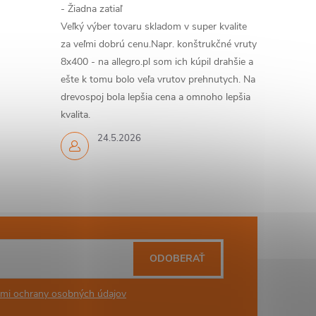
- Žiadna zatiaľ
Veľký výber tovaru skladom v super kvalite
za veľmi dobrú cenu.Napr. konštrukčné vruty
8x400 - na allegro.pl som ich kúpil drahšie a
ešte k tomu bolo veľa vrutov prehnutych. Na
drevospoj bola lepšia cena a omnoho lepšia
kvalita.
24.5.2026
ODOBERAŤ
mi ochrany osobných údajov