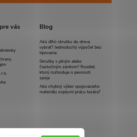
pre vás
Blog
Akú dlhú skrutku do dreva
vybrať? Jednoduchý výpočet bez
dmienky
tipovania
chrany
Skrutky s plným alebo
jov
čiastočným závitom? Rozdiel,
ktorý rozhoduje o pevnosti
r.o.
spoja
vka
Ako chybný výber spojovacieho
materiálu ovplyvní prácu tesára?