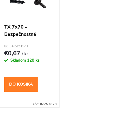
r
o
s
TX 7x70 -
Bezpečnostná
d
p
skrutka čierny zinok
€0,54 bez DPH
u
€0,67
/ ks
r
Skladom
128 ks
k
o
t
DO KOŠÍKA
d
o
u
Kód:
INVN7070
v
k
O