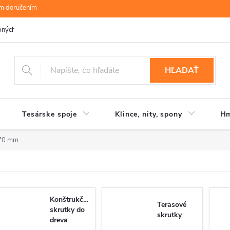
ym doručením
bných údajov
B.R.P Wood s.r.o.
Moja objednávka
HĽADAŤ
Tesárske spoje
Klince, nity, spony
Hm
 70 mm
Konštrukčné
Terasové
skrutky do
skrutky
dreva