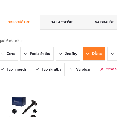
R
ODPORÚČAME
NAJLACNEJŠIE
NAJDRAHŠIE
a
položiek celkom
d
Cena
Podľa štítku
Značky
Dĺžka
e
n
Typ hniezda
Typ skrutky
Výrobca
Vymazať
V
e
ý
p
p