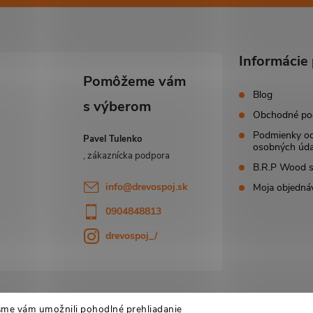
Informácie 
Blog
Obchodné po
Podmienky o
Pavel Tulenko
osobných úda
B.R.P Wood s.
info
@
drevospoj.sk
Moja objedná
0904848813
drevospoj_/
sme vám umožnili pohodlné prehliadanie