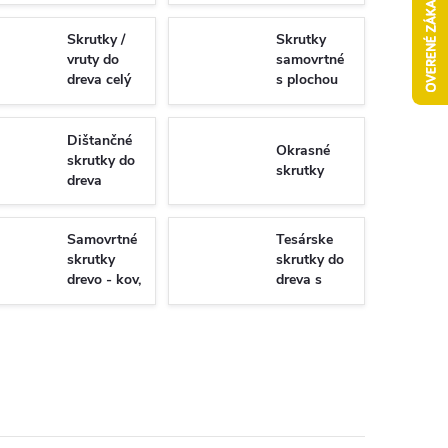
Skrutky /
Skrutky
vruty do
samovrtné
dreva celý
s plochou
závit
hlavou -
Torx/PZ
univerzálne
Dištančné
Okrasné
skrutky do
skrutky
dreva
Samovrtné
Tesárske
skrutky
skrutky do
drevo - kov,
dreva s
WSDST
plným
závitom