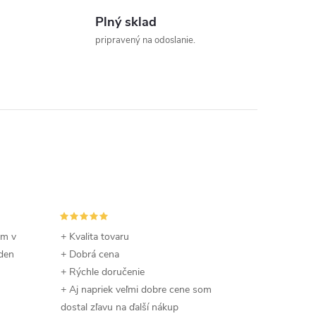
Plný sklad
pripravený na odoslanie.
om v
+ Kvalita tovaru
 den
+ Dobrá cena
+ Rýchle doručenie
+ Aj napriek veľmi dobre cene som
dostal zľavu na ďalší nákup