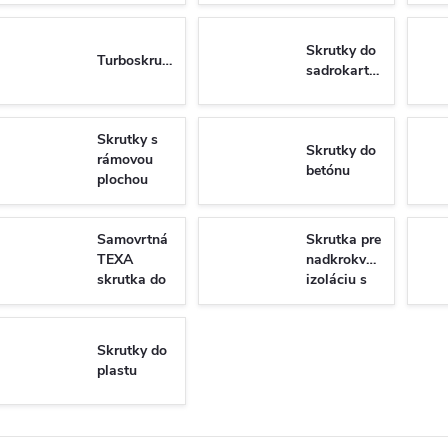
Skrutky do
Turboskrutky
sadrokartónu
Skrutky s
Skrutky do
rámovou
betónu
plochou
hlavou do
dreva
Samovrtná
Skrutka pre
TEXA
nadkrokvovu
skrutka do
izoláciu s
plechu so
tanierovou
6-hrannou
hlavou
hlavou DIN
WKT
Skrutky do
7504K/N
plastu