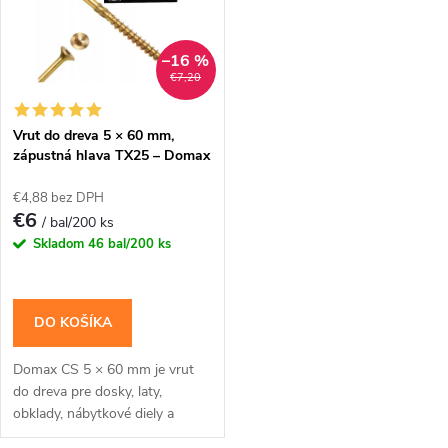
v
v
–16 %
€7,20
Vrut do dreva 5 × 60 mm,
zápustná hlava TX25 – Domax
CS
€4,88 bez DPH
€6
/ bal/200 ks
Skladom
46 bal/200 ks
DO KOŠÍKA
Domax CS 5 × 60 mm je vrut
do dreva pre dosky, laty,
obklady, nábytkové diely a
menšie montáže, kde má hlava