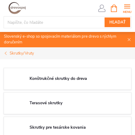
Prejsť
NÁKUPN
KOŠÍK
na
obsah
HĽADAŤ
Slovenský e-shop so spojovacím materiálom pre drevo s rýchlym
doručením
Skrutky/Vruty
Konštrukčné skrutky do dreva
Terasové skrutky
Skrutky pre tesárske kovania