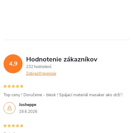
zostať zarovno. Zápustná hlava
je vhodná tam,...
O
v
l
á
Hodnotenie zákazníkov
d
4,9
232 hodnotení
a
Zobraziť recenzie
c
i
Top ceny ! Doručenie - blesk ! Spájací materiál masaker ako drží !
Josheppe
e
18.6.2026
p