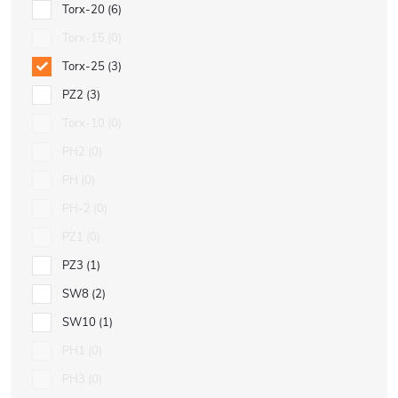
Torx-20
6
Torx-15
0
Torx-25
3
PZ2
3
Torx-10
0
PH2
0
PH
0
PH-2
0
PZ1
0
PZ3
1
SW8
2
SW10
1
PH1
0
PH3
0