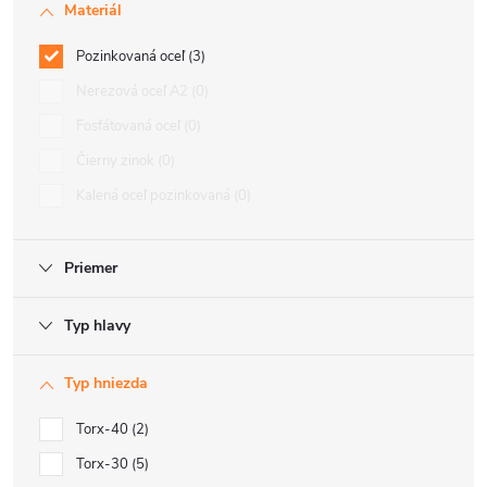
Materiál
Pozinkovaná oceľ
3
Nerezová oceľ A2
0
Fosfátovaná oceľ
0
Čierny zinok
0
Kalená oceľ pozinkovaná
0
Priemer
Typ hlavy
Typ hniezda
Torx-40
2
Torx-30
5