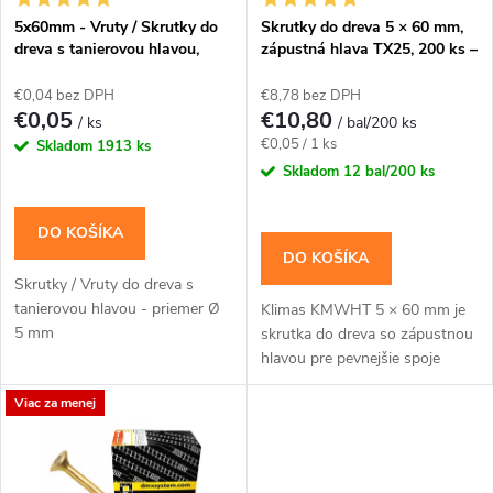
s
e
5x60mm - Vruty / Skrutky do
Skrutky do dreva 5 × 60 mm,
dreva s tanierovou hlavou,
zápustná hlava TX25, 200 ks –
p
TORX, CT
Klimas KMWHT
p
€0,04 bez DPH
€8,78 bez DPH
r
€0,05
€10,80
/ ks
/ bal/200 ks
r
Jednotková
€0,05 / 1 ks
Skladom
1913 ks
o
cena:
Skladom
12 bal/200 ks
o
d
DO KOŠÍKA
d
DO KOŠÍKA
u
Skrutky / Vruty do dreva s
u
tanierovou hlavou - priemer Ø
Klimas KMWHT 5 × 60 mm je
k
5 mm
skrutka do dreva so zápustnou
k
hlavou pre pevnejšie spoje
t
dosiek, lát a drevených
Viac za menej
prvkov.Na montáž použite bit
t
TX25. Balenie...
o
o