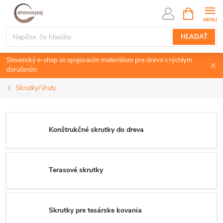
Prejsť
NÁKUPN
KOŠÍK
na
obsah
HĽADAŤ
Slovenský e-shop so spojovacím materiálom pre drevo s rýchlym
doručením
Skrutky/Vruty
Konštrukčné skrutky do dreva
Terasové skrutky
Skrutky pre tesárske kovania