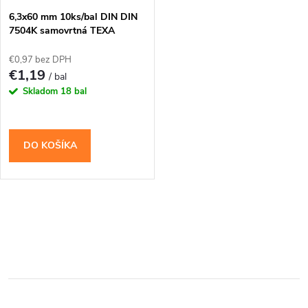
s
e
6,3x60 mm 10ks/bal DIN DIN
7504K samovrtná TEXA
p
skrutka do plechu so 6-
p
hrannou hlavou - pozinkovaná
€0,97 bez DPH
r
€1,19
/ bal
r
Skladom
18 bal
o
o
d
DO KOŠÍKA
d
u
u
k
O
k
t
v
t
l
o
o
á