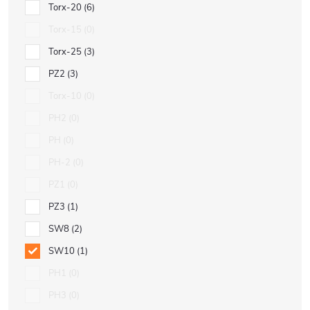
Torx-20
6
Torx-15
0
Torx-25
3
PZ2
3
Torx-10
0
PH2
0
PH
0
PH-2
0
PZ1
0
PZ3
1
SW8
2
SW10
1
PH1
0
PH3
0