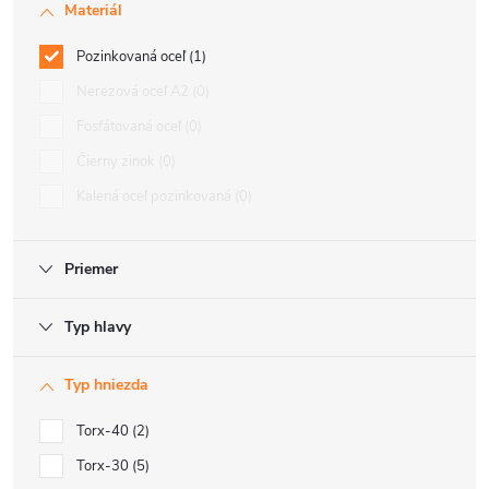
Materiál
Pozinkovaná oceľ
1
Nerezová oceľ A2
0
Fosfátovaná oceľ
0
Čierny zinok
0
Kalená oceľ pozinkovaná
0
Priemer
Typ hlavy
Typ hniezda
Torx-40
2
Torx-30
5