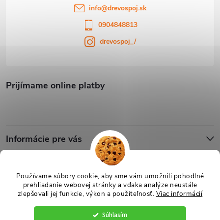
info
@
drevospoj.sk
0904848813
drevospoj_/
Prijímame online platby
Informácie pre vás
Blog
Používame súbory cookie, aby sme vám umožnili pohodlné
prehliadanie webovej stránky a vďaka analýze neustále
zlepšovali jej funkcie, výkon a použiteľnosť.
Viac informácií
Copyright 2026
Drevospoj
. Všetky práva vyhradené.
Upraviť nastavenie
cookies
Súhlasím