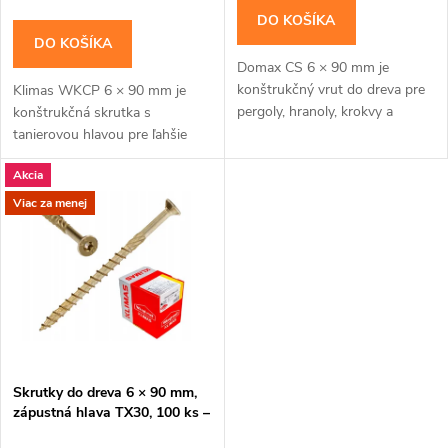
o
d
DO KOŠÍKA
d
DO KOŠÍKA
u
Domax CS 6 × 90 mm je
u
konštrukčný vrut do dreva pre
Klimas WKCP 6 × 90 mm je
k
pergoly, hranoly, krokvy a
konštrukčná skrutka s
k
drevené rámy, kde má byť hlava
tanierovou hlavou pre ľahšie
zapustená. Zápustná hlava je
t
konštrukčné spoje dosiek, lát a
Akcia
vhodná tam, kde má...
menších hranolov. Závit má
t
katalógovú dĺžku 50...
Viac za menej
o
o
v
v
Skrutky do dreva 6 × 90 mm,
zápustná hlava TX30, 100 ks –
Klimas KMWHT