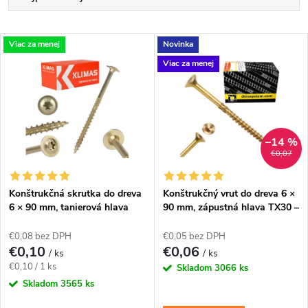
a
Odporúčame
V
Viac za menej
Novinka
Najlacnejšie
d
Viac za menej
ý
Najdrahšie
e
p
Abecedne
n
i
–14 %
€0,07
i
s
e
Konštrukčná skrutka do dreva
Konštrukčný vrut do dreva 6 ×
6 × 90 mm, tanierová hlava
90 mm, zápustná hlava TX30 –
p
TX30 – Klimas WKCP
Domax CS
p
€0,08 bez DPH
€0,05 bez DPH
r
€0,10
€0,06
/ ks
/ ks
r
Jednotková
€0,10 / 1 ks
Skladom
3066 ks
o
cena:
Skladom
3565 ks