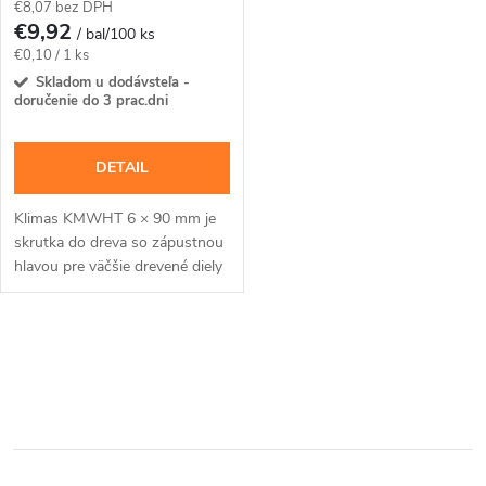
€8,07 bez DPH
€9,92
/ bal/100 ks
Jednotková
€0,10 / 1 ks
cena:
Skladom u dodávsteľa -
doručenie do 3 prac.dni
DETAIL
Klimas KMWHT 6 × 90 mm je
skrutka do dreva so zápustnou
hlavou pre väčšie drevené diely
a spoje, pri ktorých má hlava
zostať zarovno.Na montáž
použite bit...
O
v
l