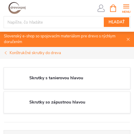
Prejsť
NÁKUPN
KOŠÍK
na
obsah
HĽADAŤ
Slovenský e-shop so spojovacím materiálom pre drevo s rýchlym
doručením
Konštrukčné skrutky do dreva
Skrutky s tanierovou hlavou
Skrutky so zápustnou hlavou