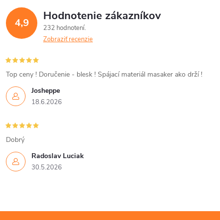
á
Hodnotenie zákazníkov
d
4,9
232 hodnotení
a
Zobraziť recenzie
c
i
Top ceny ! Doručenie - blesk ! Spájací materiál masaker ako drží !
Josheppe
e
18.6.2026
p
r
Dobrý
v
Radoslav Luciak
30.5.2026
k
y
v