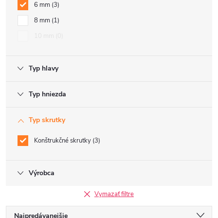
6 mm
3
8 mm
1
10 mm
0
Typ hlavy
Typ hniezda
Typ skrutky
Konštrukčné skrutky
3
Výrobca
Vymazať filtre
R
Najpredávanejšie