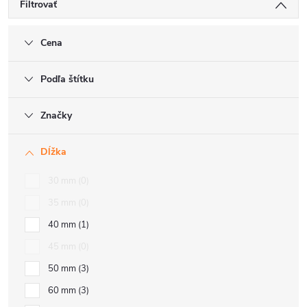
Filtrovať
Cena
Podľa štítku
Značky
Dĺžka
30 mm
0
35 mm
0
40 mm
1
45 mm
0
50 mm
3
60 mm
3