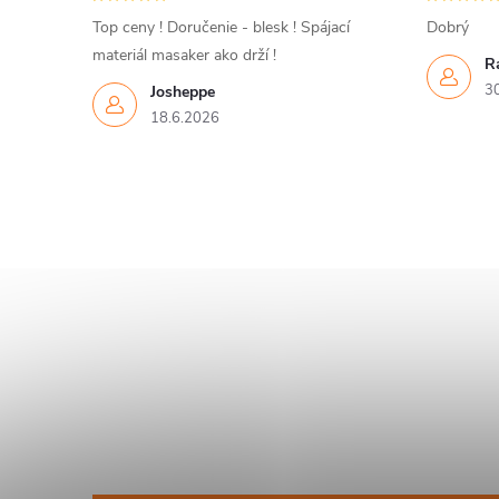
Top ceny ! Doručenie - blesk ! Spájací
Dobrý
materiál masaker ako drží !
R
r
3
Josheppe
18.6.2026
i