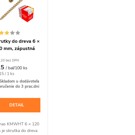
rutky do dreva 6 ×
0 mm, zápustná
ava TX30, 100 ks –
,20 bez DPH
imas KMWHT
15
/ bal/100 ks
notková
15 / 1 ks
a:
Skladom u dodávsteľa
oručenie do 3 prac.dni
DETAIL
imas KMWHT 6 × 120
je skrutka do dreva