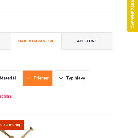
NAJPREDÁVANEJŠIE
ABECEDNE
Materiál
Priemer
Typ hlavy
 filtre
ac za menej