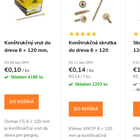
p
p
r
o
s
Konštrukčný vrut do
Konštrukčná skrutka
Sk
dreva 6 × 120 mm,
do dreva 6 × 120
12
d
p
zápustná hlava TX30
mm, tanierová hlava
hl
€0,08 bez DPH
€0,11 bez DPH
€12
– Domax CS
TX30 – Klimas
Kl
u
€0,10
€0,14
€
/ ks
/ ks
r
WKCP
Jednotková
Jed
€0,14 / 1 ks
€0,
Skladom
4186 ks
k
cena:
cen
Skladom
2203 ks
o
- d
t
DO KOŠÍKA
d
DO KOŠÍKA
o
u
Domax CS 6 × 120 mm
je konštrukčný vrut do
Klimas WKCP 6 × 120
Kl
v
k
dreva pre pergoly,
mm je konštrukčná
mm 