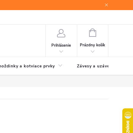
NÁKUPNÝ
KOŠÍK
Prázdny košík
Prihlásenie
oždinky a kotviace prvky
Závesy a uzávery brán