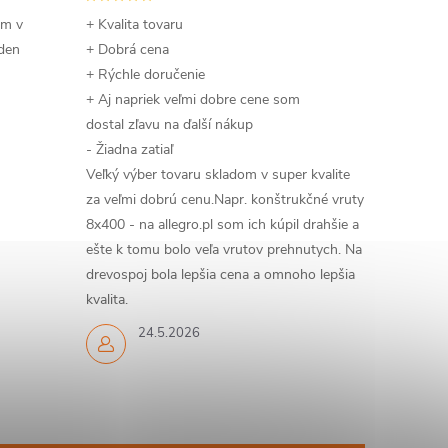
om v
+ Kvalita tovaru
 den
+ Dobrá cena
+ Rýchle doručenie
+ Aj napriek veľmi dobre cene som
dostal zľavu na ďalší nákup
- Žiadna zatiaľ
Veľký výber tovaru skladom v super kvalite
za veľmi dobrú cenu.Napr. konštrukčné vruty
8x400 - na allegro.pl som ich kúpil drahšie a
ešte k tomu bolo veľa vrutov prehnutych. Na
drevospoj bola lepšia cena a omnoho lepšia
kvalita.
24.5.2026