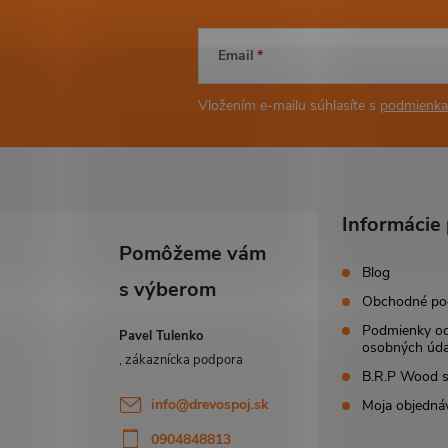
Email
Vložením e-mailu súhlasíte s
podmienka
Informácie 
Blog
Obchodné po
Podmienky o
Pavel Tulenko
osobných úda
B.R.P Wood s.
info
@
drevospoj.sk
Moja objedná
0904848813