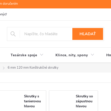
ym doručením
bných údajov
B.R.P Wood s.r.o.
Moja objednávka
HĽADAŤ
Tesárske spoje
Klince, nity, spony
Hm
6 mm 120 mm Konštrukčné skrutky
Skrutky s
Skrutky so
tanierovou
zápustnou
hlavou
hlavou