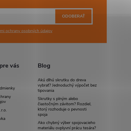
ODOBERAŤ
mi ochrany osobných údajov
pre vás
Blog
Akú dlhú skrutku do dreva
vybrať? Jednoduchý výpočet bez
dmienky
tipovania
chrany
Skrutky s plným alebo
jov
čiastočným závitom? Rozdiel,
ktorý rozhoduje o pevnosti
r.o.
spoja
vka
Ako chybný výber spojovacieho
materiálu ovplyvní prácu tesára?