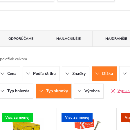
R
ODPORÚČAME
NAJLACNEJŠIE
NAJDRAHŠIE
a
položiek celkom
d
Cena
Podľa štítku
Značky
Dĺžka
e
n
Typ hniezda
Typ skrutky
Výrobca
Vymazať
V
Viac za menej
Viac za menej
Vi
e
ý