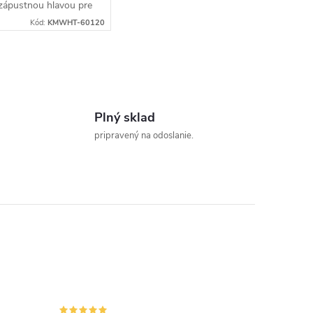
zápustnou hlavou pre
šie drevené diely a
Kód:
KMWHT-60120
je, pri ktorých má
va zostať zarovno.Na
táž použite bit...
Plný sklad
pripravený na odoslanie.