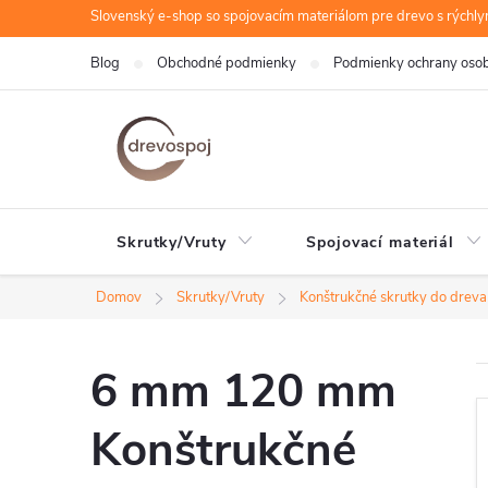
Prejsť
Slovenský e-shop so spojovacím materiálom pre drevo s rýchl
na
Blog
Obchodné podmienky
Podmienky ochrany oso
obsah
Skrutky/Vruty
Spojovací materiál
Domov
Skrutky/Vruty
Konštrukčné skrutky do dreva
6 mm 120 mm
Konštrukčné