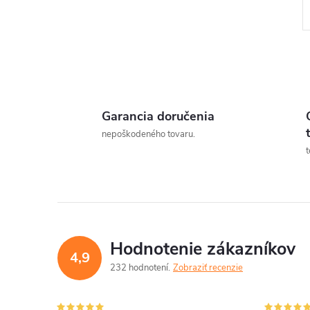
Garancia doručenia
l
nepoškodeného tovaru.
t
Hodnotenie zákazníkov
4,9
232 hodnotení
Zobraziť recenzie
i