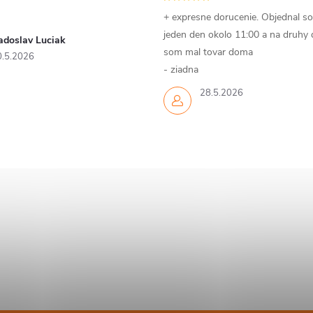
p
+ expresne dorucenie. Objednal s
jeden den okolo 11:00 a na druhy
adoslav Luciak
som mal tovar doma
0.5.2026
v
- ziadna
28.5.2026
k
y
v
ý
p
s
u