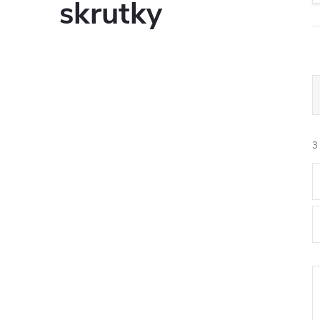
skrutky
3
i