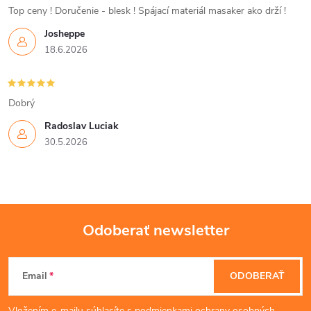
Top ceny ! Doručenie - blesk ! Spájací materiál masaker ako drží !
Josheppe
18.6.2026
Dobrý
Radoslav Luciak
30.5.2026
Odoberať newsletter
Z
Email
ODOBERAŤ
á
Vložením e-mailu súhlasíte s
podmienkami ochrany osobných