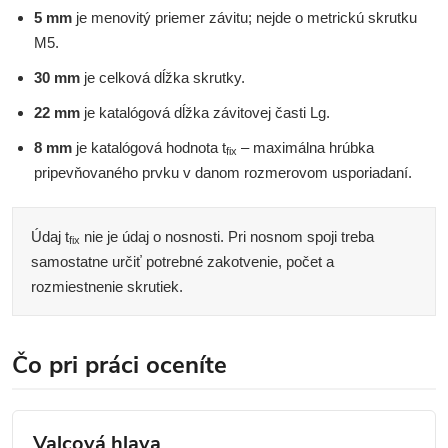
5 mm
je menovitý priemer závitu; nejde o metrickú skrutku
M5.
30 mm
je celková dĺžka skrutky.
22 mm
je katalógová dĺžka závitovej časti Lg.
8 mm
je katalógová hodnota t
– maximálna hrúbka
fix
pripevňovaného prvku v danom rozmerovom usporiadaní.
Údaj t
nie je údaj o nosnosti. Pri nosnom spoji treba
fix
samostatne určiť potrebné zakotvenie, počet a
rozmiestnenie skrutiek.
Čo pri práci oceníte
Valcová hlava