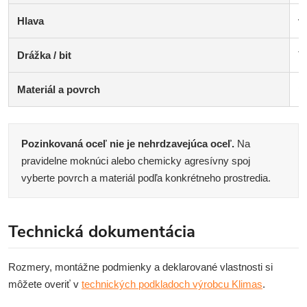
Hlava
v
Drážka / bit
T
Materiál a povrch
p
Pozinkovaná oceľ nie je nehrdzavejúca oceľ.
Na
pravidelne moknúci alebo chemicky agresívny spoj
vyberte povrch a materiál podľa konkrétneho prostredia.
Technická dokumentácia
Rozmery, montážne podmienky a deklarované vlastnosti si
môžete overiť v
technických podkladoch výrobcu Klimas
.