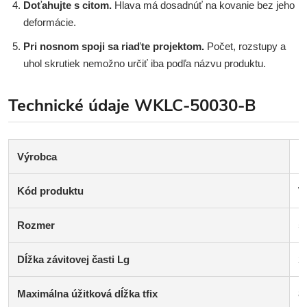
Doťahujte s citom.
Hlava má dosadnúť na kovanie bez jeho
deformácie.
Pri nosnom spoji sa riaďte projektom.
Počet, rozstupy a
uhol skrutiek nemožno určiť iba podľa názvu produktu.
Technické údaje WKLC-50030-B
Výrobca
K
Kód produktu
W
Rozmer
5
Dĺžka závitovej časti Lg
2
Maximálna úžitková dĺžka tfix
8