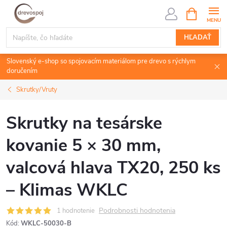
Prejsť
NÁKUPN
KOŠÍK
na
obsah
HĽADAŤ
Slovenský e-shop so spojovacím materiálom pre drevo s rýchlym
doručením
Skrutky/Vruty
Skrutky na tesárske
kovanie 5 × 30 mm,
valcová hlava TX20, 250 ks
– Klimas WKLC
Podrobnosti hodnotenia
1 hodnotenie
Kód:
WKLC-50030-B