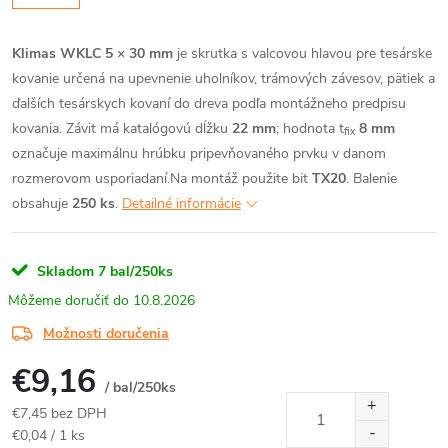
Klimas WKLC 5 × 30 mm
je skrutka s valcovou hlavou pre tesárske
kovanie určená na upevnenie uholníkov, trámových závesov, pätiek a
ďalších tesárskych kovaní do dreva podľa montážneho predpisu
kovania. Závit má katalógovú dĺžku
22 mm
; hodnota t
8 mm
fix
označuje maximálnu hrúbku pripevňovaného prvku v danom
rozmerovom usporiadaní.
Na montáž použite bit
TX20
. Balenie
obsahuje
250 ks
.
Detailné informácie
Skladom
7 bal/250ks
10.8.2026
Možnosti doručenia
€9,16
/ bal/250ks
€7,45 bez DPH
Jednotková
€0,04 / 1 ks