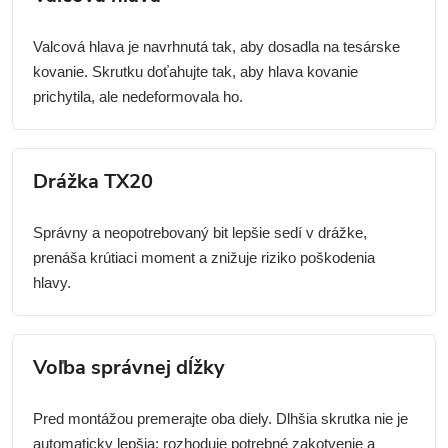
Valcová hlava je navrhnutá tak, aby dosadla na tesárske
kovanie. Skrutku doťahujte tak, aby hlava kovanie
prichytila, ale nedeformovala ho.
Drážka TX20
Správny a neopotrebovaný bit lepšie sedí v drážke,
prenáša krútiaci moment a znižuje riziko poškodenia
hlavy.
Voľba správnej dĺžky
Pred montážou premerajte oba diely. Dlhšia skrutka nie je
automaticky lepšia; rozhoduje potrebné zakotvenie a