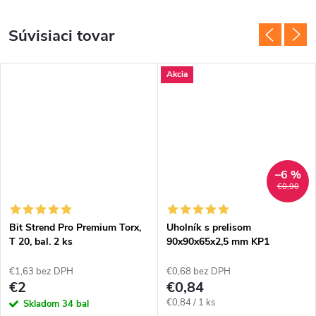
Súvisiaci tovar
Akcia
–6 %
€0,90
Bit Strend Pro Premium Torx,
Uholník s prelisom
T 20, bal. 2 ks
90x90x65x2,5 mm KP1
€1,63 bez DPH
€0,68 bez DPH
€2
€0,84
Jednotková
€0,84 / 1 ks
Skladom
34 bal