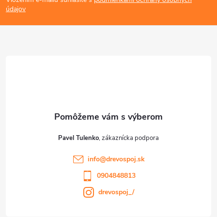
p
údajov
ä
t
i
e
Pavel Tulenko
info
@
drevospoj.sk
0904848813
drevospoj_/