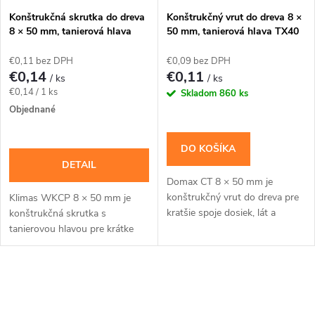
s
e
Konštrukčná skrutka do dreva
Konštrukčný vrut do dreva 8 ×
8 × 50 mm, tanierová hlava
50 mm, tanierová hlava TX40
p
TX40 – Klimas WKCP
– Domax CT
p
€0,11 bez DPH
€0,09 bez DPH
r
€0,14
€0,11
/ ks
/ ks
r
Jednotková
€0,14 / 1 ks
Skladom
860 ks
o
cena:
Objednané
o
d
DO KOŠÍKA
d
DETAIL
u
Domax CT 8 × 50 mm je
u
konštrukčný vrut do dreva pre
Klimas WKCP 8 × 50 mm je
k
kratšie spoje dosiek, lát a
konštrukčná skrutka s
k
drevených dielov, pri ktorých
tanierovou hlavou pre krátke
má široká hlava pritlačiť horný
t
spoje dreva a vybrané kovanie,
prvok. Široká...
ak to povoľuje návrh spoja.
t
Závit má katalógovú...
o
O
o