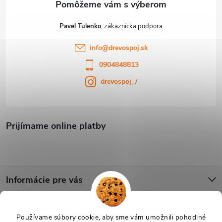
Pavel Tulenko
info
@
drevospoj.sk
0904848813
drevospoj_/
Prijímame online platby
Informácie pre vás
Blog
Používame súbory cookie, aby sme vám umožnili pohodlné