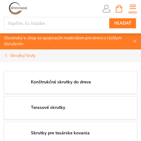
Prejsť
NÁKUPN
KOŠÍK
na
obsah
HĽADAŤ
Slovenský e-shop so spojovacím materiálom pre drevo s rýchlym
doručením
Skrutky/Vruty
Konštrukčné skrutky do dreva
Terasové skrutky
Skrutky pre tesárske kovania