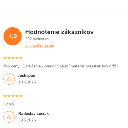
v
v
v
l
á
Hodnotenie zákazníkov
d
4,9
232 hodnotení
a
Zobraziť recenzie
c
i
Top ceny ! Doručenie - blesk ! Spájací materiál masaker ako drží !
Josheppe
e
18.6.2026
p
r
Dobrý
v
Radoslav Luciak
30.5.2026
k