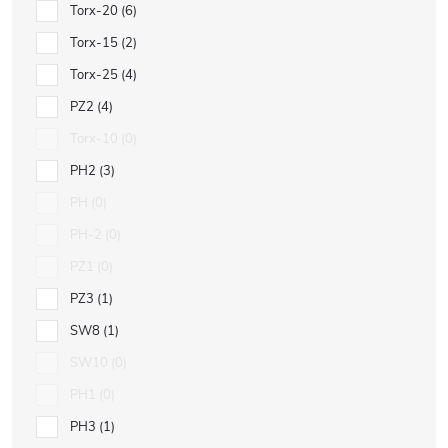
Torx-20
6
Torx-15
2
Torx-25
4
PZ2
4
Torx-10
0
PH2
3
PH
0
PH-2
0
PZ1
0
PZ3
1
SW8
1
SW10
0
PH1
0
PH3
1