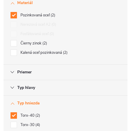
Materiál
Pozinkovaná oceľ
2
Nerezová oceľ A2
0
Fosfátovaná oceľ
0
Čierny zinok
2
Kalená oceľ pozinkovaná
2
Priemer
Typ hlavy
Typ hniezda
Torx-40
2
Torx-30
4