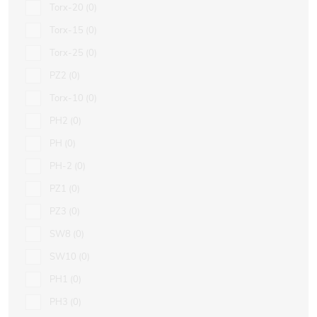
Torx-20
0
Torx-15
0
Torx-25
0
PZ2
0
Torx-10
0
PH2
0
PH
0
PH-2
0
PZ1
0
PZ3
0
SW8
0
SW10
0
PH1
0
PH3
0