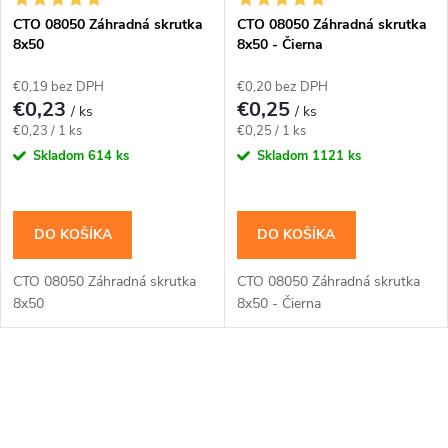
s
e
CTO 08050 Záhradná skrutka
CTO 08050 Záhradná skrutka
8x50
8x50 - Čierna
p
p
€0,19 bez DPH
€0,20 bez DPH
r
€0,23
€0,25
/ ks
/ ks
r
Jednotková
Jednotková
€0,23 / 1 ks
€0,25 / 1 ks
o
cena:
cena:
Skladom
614 ks
Skladom
1121 ks
o
d
d
DO KOŠÍKA
DO KOŠÍKA
u
u
CTO 08050 Záhradná skrutka
CTO 08050 Záhradná skrutka
k
8x50
8x50 - Čierna
k
t
t
O
o
v
o