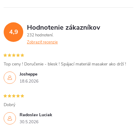
v
l
v
á
Hodnotenie zákazníkov
d
4,9
232 hodnotení
a
Zobraziť recenzie
c
i
Top ceny ! Doručenie - blesk ! Spájací materiál masaker ako drží !
Josheppe
e
18.6.2026
p
r
Dobrý
v
Radoslav Luciak
30.5.2026
k