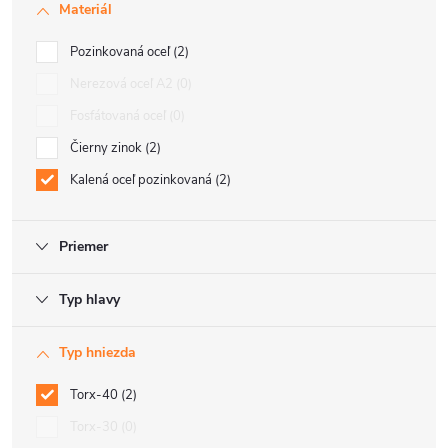
Materiál
Pozinkovaná oceľ
2
Nerezová oceľ A2
0
Fosfátovaná oceľ
0
Čierny zinok
2
Kalená oceľ pozinkovaná
2
Priemer
Typ hlavy
Typ hniezda
Torx-40
2
Torx-30
0