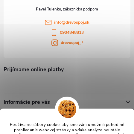
Pavel Tulenko
info
@
drevospoj.sk
0904848813
drevospoj_/
Prijímame online platby
Informácie pre vás
Blog
Používame súbory cookie, aby sme vám umožnili pohodlné
prehliadanie webovej stránky a vďaka analýze neustále