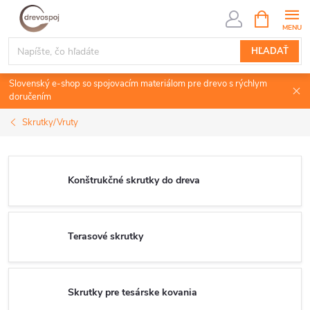
Prejsť
NÁKUPN
KOŠÍK
na
obsah
HĽADAŤ
Slovenský e-shop so spojovacím materiálom pre drevo s rýchlym
doručením
Skrutky/Vruty
Konštrukčné skrutky do dreva
Terasové skrutky
Skrutky pre tesárske kovania