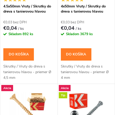
s
e
4.5x50mm Vruty / Skrutky do
4x50mm Vruty / Skrutky do
dreva s tanierovou hlavou
dreva s tanierovou hlavou
p
TORX
p
€0,03 bez DPH
€0,03 bez DPH
r
€0,04
€0,04
/ ks
/ ks
r
Skladom
892 ks
Skladom
3679 ks
o
o
d
DO KOŠÍKA
DO KOŠÍKA
d
u
Skrutky / Vruty do dreva s
Skrutky / Vruty do dreva s
u
tanierovou hlavou - priemer Ø
tanierovou hlavou - priemer Ø
k
4,5 mm
4 mm
k
Akcia
Akcia
t
Tip
t
o
o