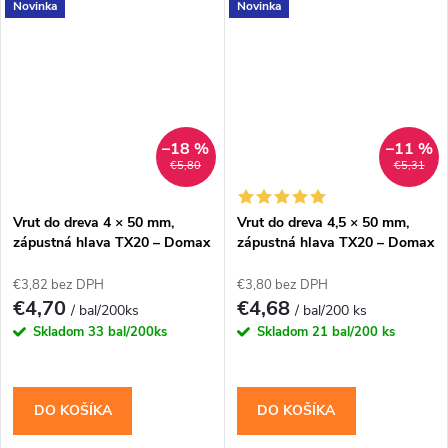
Novinka
Novinka
montáž použite bit TX20.
trámových závesov, pätiek a
Balenie...
ďalších tesárskych kovaní...
–18 %
–11 %
€5,80
€5,31
Vrut do dreva 4 × 50 mm,
Vrut do dreva 4,5 × 50 mm,
zápustná hlava TX20 – Domax
zápustná hlava TX20 – Domax
CS
CS
€3,82 bez DPH
€3,80 bez DPH
€4,70
€4,68
/ bal/200ks
/ bal/200 ks
Skladom
33 bal/200ks
Skladom
21 bal/200 ks
DO KOŠÍKA
DO KOŠÍKA