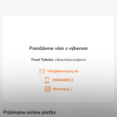
u
ä
t
i
e
Pavel Tulenko
info
@
drevospoj.sk
0904848813
drevospoj_/
Prijímame online platby