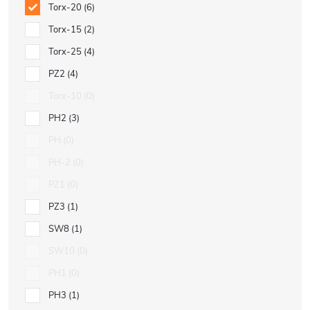
Torx-20
6
Torx-15
2
Torx-25
4
PZ2
4
Torx-10
0
PH2
3
PH
0
PH-2
0
PZ1
0
PZ3
1
SW8
1
SW10
0
PH1
0
PH3
1