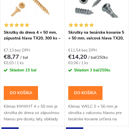
v
v
Skrutky do dreva 4 × 50 mm,
Skrutky na tesárske kovanie 5
zápustná hlava TX20, 300 ks –
× 50 mm, valcová hlava TX20,
Klimas KMWHT
250 ks – Klimas WKLC
€7,13 bez DPH
€11,54 bez DPH
€8,77
€14,20
/ bal
/ bal/250ks
Jednotková
Jednotková
€0,03 / 1 ks
€0,06 / 1 ks
cena:
cena:
Skladom
15 bal
Skladom
3 bal/250ks
DO KOŠÍKA
DO KOŠÍKA
Klimas KMWHT 4 × 50 mm je
Klimas WKLC 5 × 50 mm je
skrutka do dreva so zápustnou
skrutka s valcovou hlavou pre
hlavou pre dosky, laty, obklady
tesárske kovanie určená na
a bežné dielenské montáže.Na
upevnenie uholníkov,