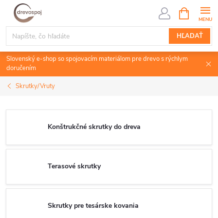
Prejsť
NÁKUPN
KOŠÍK
na
obsah
HĽADAŤ
Slovenský e-shop so spojovacím materiálom pre drevo s rýchlym
doručením
Skrutky/Vruty
Konštrukčné skrutky do dreva
Terasové skrutky
Skrutky pre tesárske kovania