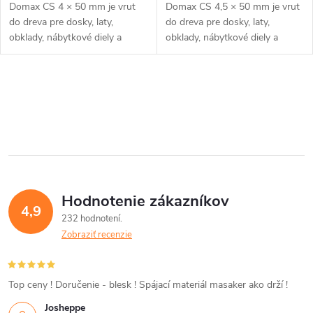
Domax CS 4 × 50 mm je vrut
Domax CS 4,5 × 50 mm je vrut
do dreva pre dosky, laty,
do dreva pre dosky, laty,
obklady, nábytkové diely a
obklady, nábytkové diely a
menšie montáže, kde má hlava
menšie montáže, kde má hlava
zostať zarovno. Zápustná hlava
zostať zarovno. Zápustná hlava
je vhodná tam,...
je vhodná tam,...
O
v
l
á
Hodnotenie zákazníkov
d
4,9
232 hodnotení
a
Zobraziť recenzie
c
i
Top ceny ! Doručenie - blesk ! Spájací materiál masaker ako drží !
Josheppe