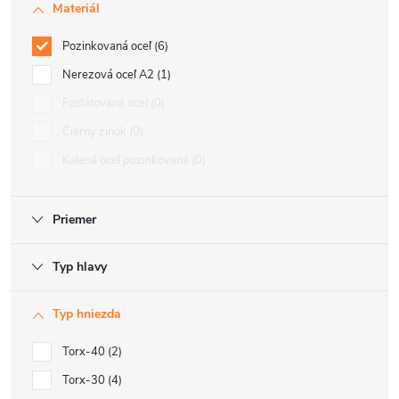
Materiál
Pozinkovaná oceľ
6
Nerezová oceľ A2
1
Fosfátovaná oceľ
0
Čierny zinok
0
Kalená oceľ pozinkovaná
0
Priemer
Typ hlavy
Typ hniezda
Torx-40
2
Torx-30
4