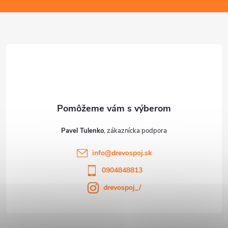
p
u
ä
t
i
e
Pavel Tulenko
info
@
drevospoj.sk
0904848813
drevospoj_/