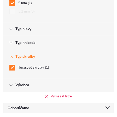
5 mm
1
3,2 mm
0
Typ hlavy
Typ hniezda
Typ skrutky
Terasové skrutky
1
Výrobca
Vymazať filtre
R
Odporúčame