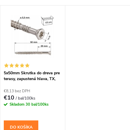
a
Najlacnejšie
V
Najdrahšie
d
ý
Najpredávanejšie
e
p
Abecedne
n
i
i
s
e
5x50mm Skrutka do dreva pre
terasy, zapustená hlava, TX,
p
nerezové
p
€8,13 bez DPH
r
€10
/ bal/100ks
r
Skladom
30 bal/100ks
o
o
d
DO KOŠÍKA