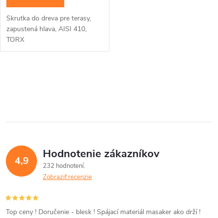
d
u
Skrutka do dreva pre terasy,
u
zapustená hlava, AISI 410,
k
TORX
k
t
t
O
o
v
o
v
l
v
á
Hodnotenie zákazníkov
d
4,9
232 hodnotení
a
Zobraziť recenzie
c
i
Top ceny ! Doručenie - blesk ! Spájací materiál masaker ako drží !