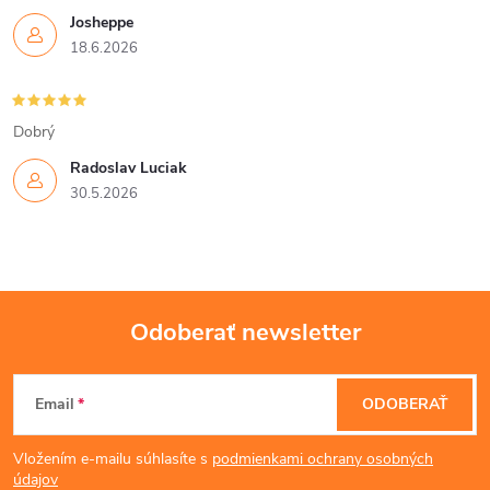
Josheppe
e
18.6.2026
p
r
Dobrý
v
Radoslav Luciak
30.5.2026
k
y
v
Odoberať newsletter
ý
Z
p
Email
ODOBERAŤ
á
i
Vložením e-mailu súhlasíte s
podmienkami ochrany osobných
s
údajov