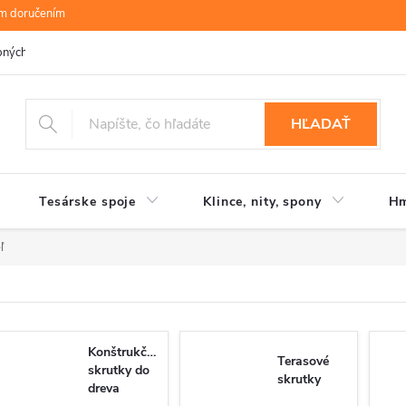
ym doručením
bných údajov
B.R.P Wood s.r.o.
Moja objednávka
HĽADAŤ
Tesárske spoje
Klince, nity, spony
Hm
ľ
Konštrukčné
Terasové
skrutky do
skrutky
dreva