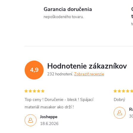
Garancia doručenia
l
nepoškodeného tovaru.
t
Hodnotenie zákazníkov
4,9
232 hodnotení
Zobraziť recenzie
i
Top ceny ! Doručenie - blesk ! Spájací
Dobrý
materiál masaker ako drží !
R
r
3
Josheppe
18.6.2026