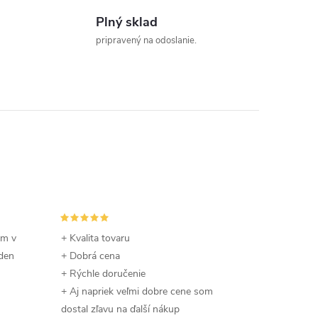
Plný sklad
pripravený na odoslanie.
om v
+ Kvalita tovaru
 den
+ Dobrá cena
+ Rýchle doručenie
+ Aj napriek veľmi dobre cene som
dostal zľavu na ďalší nákup