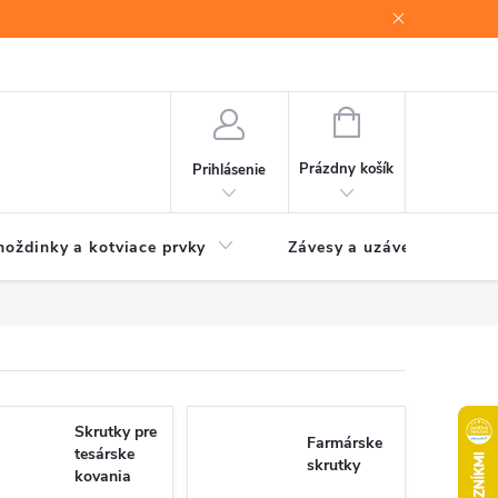
NÁKUPNÝ
KOŠÍK
Prázdny košík
Prihlásenie
oždinky a kotviace prvky
Závesy a uzávery brán
Skrutky pre
Farmárske
tesárske
skrutky
kovania