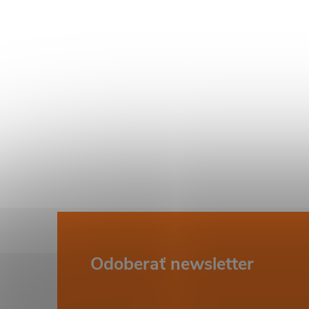
i
Z
Odoberať newsletter
á