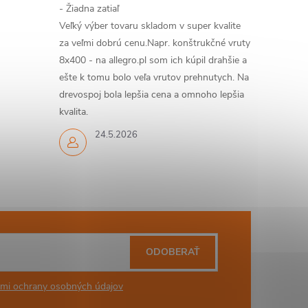
- Žiadna zatiaľ
Veľký výber tovaru skladom v super kvalite
za veľmi dobrú cenu.Napr. konštrukčné vruty
8x400 - na allegro.pl som ich kúpil drahšie a
ešte k tomu bolo veľa vrutov prehnutych. Na
drevospoj bola lepšia cena a omnoho lepšia
kvalita.
24.5.2026
ODOBERAŤ
mi ochrany osobných údajov