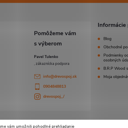
Informácie 
Blog
Obchodné po
Podmienky o
Pavel Tulenko
osobných úda
B.R.P Wood s.
info
@
drevospoj.sk
Moja objedná
0904848813
drevospoj_/
sme vám umožnili pohodlné prehliadanie