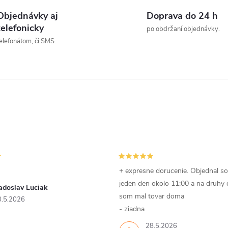
t
v
Objednávky aj
Doprava do 24 h
o
telefonicky
po obdržaní objednávky.
elefonátom, či SMS.
v
á
d
a
c
e
p
+ expresne dorucenie. Objednal s
jeden den okolo 11:00 a na druhy
adoslav Luciak
som mal tovar doma
0.5.2026
v
- ziadna
28.5.2026