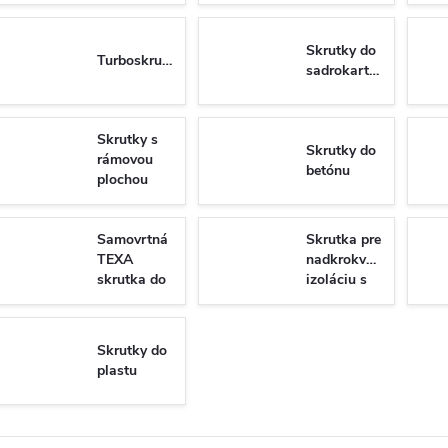
Skrutky do
Turboskrutky
sadrokartónu
Skrutky s
Skrutky do
rámovou
betónu
plochou
hlavou do
dreva
Samovrtná
Skrutka pre
TEXA
nadkrokvovu
skrutka do
izoláciu s
plechu so
tanierovou
6-hrannou
hlavou
hlavou DIN
WKT
Skrutky do
7504K/N
plastu