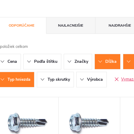
R
ODPORÚČAME
NAJLACNEJŠIE
NAJDRAHŠIE
a
položiek celkom
d
Cena
Podľa štítku
Značky
Dĺžka
e
n
Typ hniezda
Typ skrutky
Výrobca
Vymazať
V
e
ý
p
p