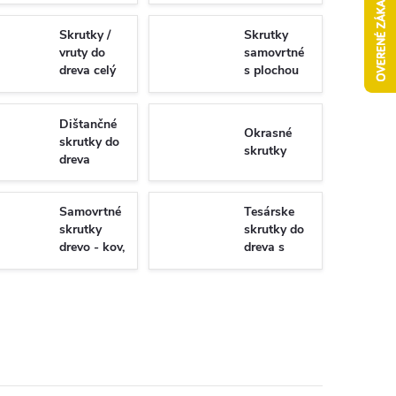
Skrutky /
Skrutky
vruty do
samovrtné
dreva celý
s plochou
závit
hlavou -
Torx/PZ
univerzálne
Dištančné
Okrasné
skrutky do
skrutky
dreva
Samovrtné
Tesárske
skrutky
skrutky do
drevo - kov,
dreva s
WSDST
plným
závitom