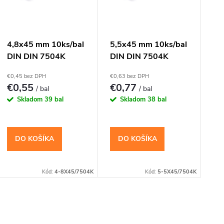
r
o
s
4,8x45 mm 10ks/bal
5,5x45 mm 10ks/bal
DIN DIN 7504K
DIN DIN 7504K
d
p
samovrtná TEXA
samovrtná TEXA
€0,45 bez DPH
€0,63 bez DPH
skrutka do plechu so
skrutka do plechu so
u
€0,55
€0,77
/ bal
/ bal
r
6-hrannou hlavou -
6-hrannou hlavou -
Skladom
39 bal
Skladom
38 bal
pozinkovaná
pozinkovaná
k
o
t
DO KOŠÍKA
DO KOŠÍKA
d
o
u
Kód:
4-8X45/7504K
Kód:
5-5X45/7504K
v
k
O