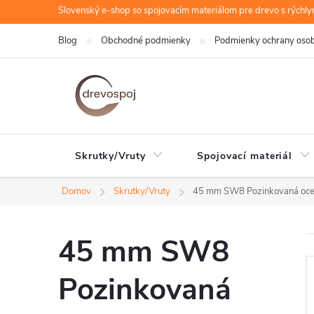
Prejsť
Slovenský e-shop so spojovacím materiálom pre drevo s rýchl
na
Blog
Obchodné podmienky
Podmienky ochrany oso
obsah
Skrutky/Vruty
Spojovací materiál
Domov
Skrutky/Vruty
45 mm SW8 Pozinkovaná oce
45 mm SW8
Pozinkovaná