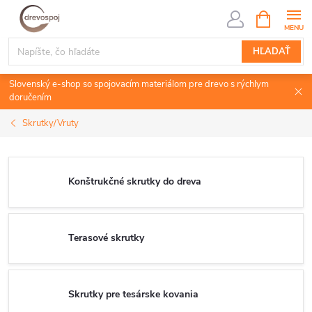
Prejsť
NÁKUPN
KOŠÍK
na
obsah
HĽADAŤ
Slovenský e-shop so spojovacím materiálom pre drevo s rýchlym
doručením
Skrutky/Vruty
Konštrukčné skrutky do dreva
Terasové skrutky
Skrutky pre tesárske kovania