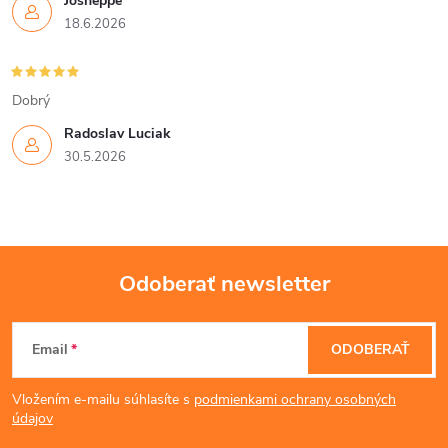
Josheppe
18.6.2026
Dobrý
Radoslav Luciak
30.5.2026
Odoberať newsletter
Z
Email
ODOBERAŤ
á
Vložením e-mailu súhlasíte s
podmienkami ochrany osobných
p
údajov