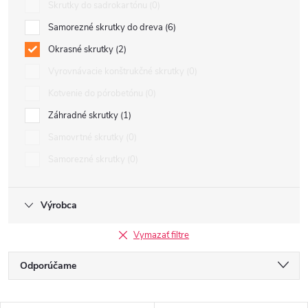
Skrutky do sadrokartónu
0
Samorezné skrutky do dreva
6
Okrasné skrutky
2
Vyrovnávacie konštrukčné skrutky
0
Kotvenie do pórobetónu
0
Záhradné skrutky
1
Samovrtné skrutky
0
Samorezné skrutky
0
Výrobca
Vymazať filtre
R
Odporúčame
a
Najlacnejšie