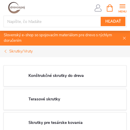
Prejsť
NÁKUPN
KOŠÍK
na
obsah
HĽADAŤ
Slovenský e-shop so spojovacím materiálom pre drevo s rýchlym
doručením
Skrutky/Vruty
Konštrukčné skrutky do dreva
Terasové skrutky
Skrutky pre tesárske kovania