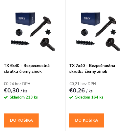
V
Najdrahšie
d
ý
Najpredávanejšie
e
p
Abecedne
n
i
i
s
e
TX 6x40 - Bezpečnostná
TX 7x40 - Bezpečnostná
skrutka čierny zinok
skrutka čierny zinok
p
p
€0,24 bez DPH
€0,21 bez DPH
r
€0,30
€0,26
/ ks
/ ks
r
Skladom
213 ks
Skladom
164 ks
o
o
d
DO KOŠÍKA
DO KOŠÍKA
d