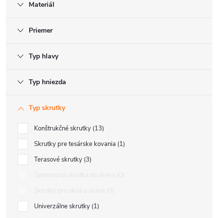
Materiál
Priemer
Typ hlavy
Typ hniezda
Typ skrutky
Konštrukčné skrutky
13
Skrutky pre tesárske kovania
1
Terasové skrutky
3
Samorezná skrutka do dreva
0
Skrutky pre okná a dvere
0
Univerzálne skrutky
1