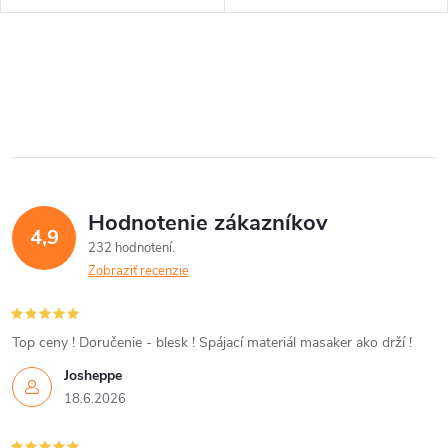
u
u
k
O
k
t
v
t
l
o
o
á
v
Hodnotenie zákazníkov
d
v
4,9
232 hodnotení
a
Zobraziť recenzie
c
i
Top ceny ! Doručenie - blesk ! Spájací materiál masaker ako drží !
Josheppe
e
18.6.2026
p