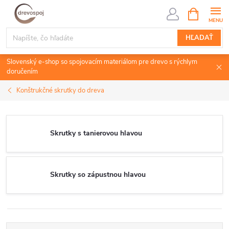
Prejsť
NÁKUPN
KOŠÍK
na
obsah
HĽADAŤ
Slovenský e-shop so spojovacím materiálom pre drevo s rýchlym
doručením
Konštrukčné skrutky do dreva
Skrutky s tanierovou hlavou
Skrutky so zápustnou hlavou