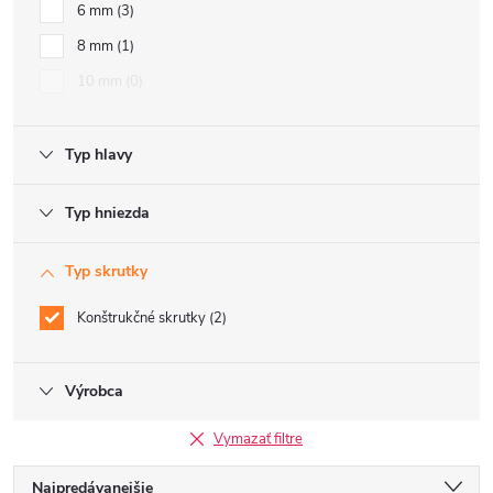
6 mm
3
8 mm
1
10 mm
0
Typ hlavy
Typ hniezda
Typ skrutky
Konštrukčné skrutky
2
Výrobca
Vymazať filtre
R
Najpredávanejšie