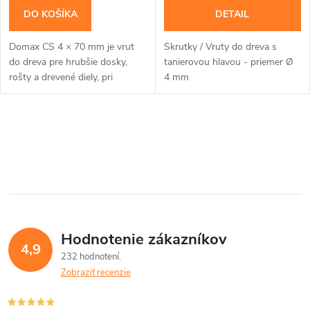
o
d
DO KOŠÍKA
DETAIL
d
u
Domax CS 4 × 70 mm je vrut
Skrutky / Vruty do dreva s
u
do dreva pre hrubšie dosky,
tanierovou hlavou - priemer Ø
k
rošty a drevené diely, pri
4 mm
k
ktorých má zápustná hlava
neprekážať ďalšej vrstve.
t
Zápustná hlava je...
t
O
o
v
o
v
l
v
á
Hodnotenie zákazníkov
d
4,9
232 hodnotení
a
Zobraziť recenzie
c