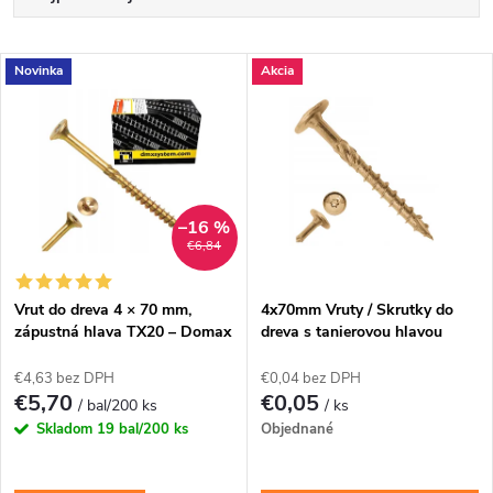
a
Odporúčame
V
Novinka
Akcia
Najlacnejšie
d
ý
Najdrahšie
e
p
Abecedne
n
i
–16 %
€6,84
i
s
e
Vrut do dreva 4 × 70 mm,
4x70mm Vruty / Skrutky do
zápustná hlava TX20 – Domax
dreva s tanierovou hlavou
p
CS
p
€4,63 bez DPH
€0,04 bez DPH
r
€5,70
€0,05
/ bal/200 ks
/ ks
r
Skladom
19 bal/200 ks
Objednané
o