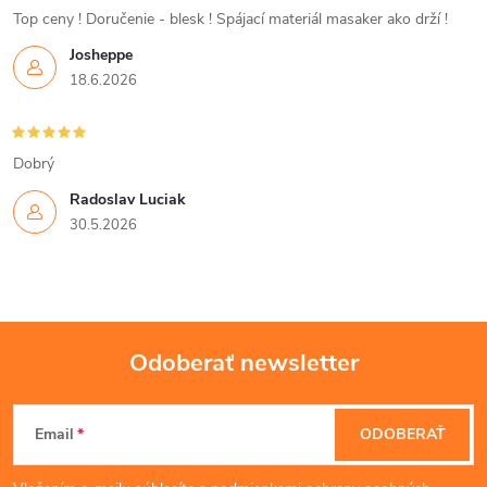
i
Top ceny ! Doručenie - blesk ! Spájací materiál masaker ako drží !
Josheppe
e
18.6.2026
p
r
Dobrý
v
Radoslav Luciak
30.5.2026
k
y
v
Odoberať newsletter
ý
Z
p
Email
ODOBERAŤ
á
i