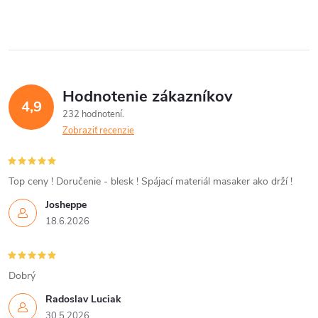
v
l
á
Hodnotenie zákazníkov
d
4,9
232 hodnotení
a
Zobraziť recenzie
c
i
Top ceny ! Doručenie - blesk ! Spájací materiál masaker ako drží !
Josheppe
e
18.6.2026
p
r
Dobrý
v
Radoslav Luciak
30.5.2026