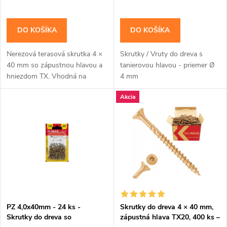
o
o
d
DO KOŠÍKA
DO KOŠÍKA
d
u
Nerezová terasová skrutka 4 ×
Skrutky / Vruty do dreva s
u
40 mm so zápustnou hlavou a
tanierovou hlavou - priemer Ø
k
hniezdom TX. Vhodná na
4 mm
k
montáž tenších drevených
Akcia
dosiek, obkladov a
t
exteriérových drevených
t
prvkov,...
o
o
v
v
PZ 4,0x40mm - 24 ks -
Skrutky do dreva 4 × 40 mm,
Skrutky do dreva so
zápustná hlava TX20, 400 ks –