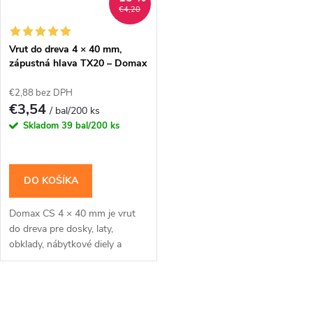
€4,20
Vrut do dreva 4 × 40 mm,
zápustná hlava TX20 – Domax
CS
€2,88 bez DPH
€3,54
/ bal/200 ks
Skladom
39 bal/200 ks
DO KOŠÍKA
Domax CS 4 × 40 mm je vrut
do dreva pre dosky, laty,
obklady, nábytkové diely a
menšie montáže, kde má hlava
zostať zarovno. Zápustná hlava
je vhodná tam,...
O