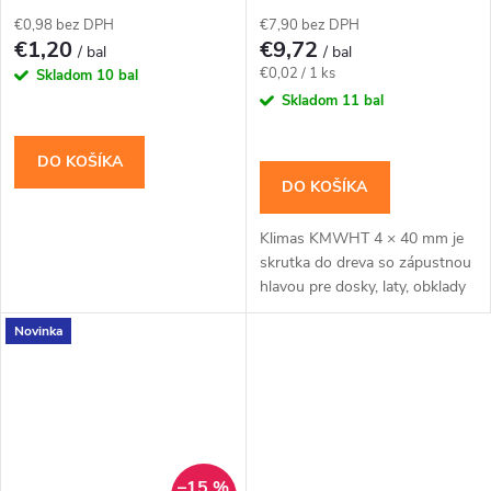
zapustenou hlavou (krížové)
Klimas KMWHT
€0,98 bez DPH
€7,90 bez DPH
€1,20
€9,72
/ bal
/ bal
Jednotková
€0,02 / 1 ks
Skladom
10 bal
cena:
Skladom
11 bal
DO KOŠÍKA
DO KOŠÍKA
Klimas KMWHT 4 × 40 mm je
skrutka do dreva so zápustnou
hlavou pre dosky, laty, obklady
a bežné dielenské montáže.Na
Novinka
montáž použite bit TX20.
Balenie...
–15 %