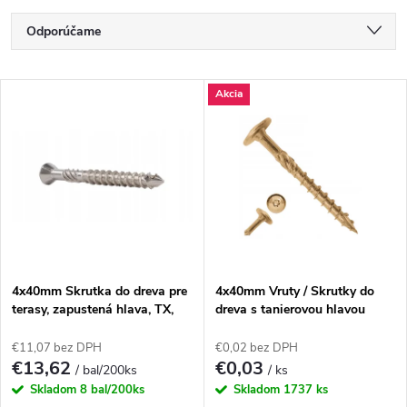
R
Odporúčame
a
Najlacnejšie
V
Akcia
Najdrahšie
d
ý
Najpredávanejšie
e
p
Abecedne
n
i
i
s
e
4x40mm Skrutka do dreva pre
4x40mm Vruty / Skrutky do
terasy, zapustená hlava, TX,
dreva s tanierovou hlavou
p
nerezové
p
€11,07 bez DPH
€0,02 bez DPH
r
€13,62
€0,03
/ bal/200ks
/ ks
r
Skladom
8 bal/200ks
Skladom
1737 ks