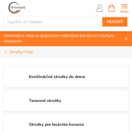
Prejsť
NÁKUPN
KOŠÍK
na
obsah
HĽADAŤ
Slovenský e-shop so spojovacím materiálom pre drevo s rýchlym
doručením
Skrutky/Vruty
Konštrukčné skrutky do dreva
Terasové skrutky
Skrutky pre tesárske kovania