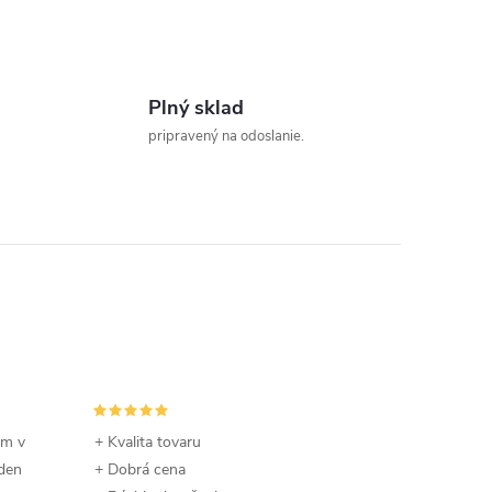
Plný sklad
pripravený na odoslanie.
om v
+ Kvalita tovaru
 den
+ Dobrá cena