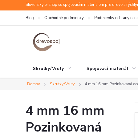
Prejsť
Slovenský e-shop so spojovacím materiálom pre drevo s rýchl
na
Blog
Obchodné podmienky
Podmienky ochrany oso
obsah
Skrutky/Vruty
Spojovací materiál
Domov
Skrutky/Vruty
4 mm 16 mm Pozinkovaná oc
4 mm 16 mm
Pozinkovaná