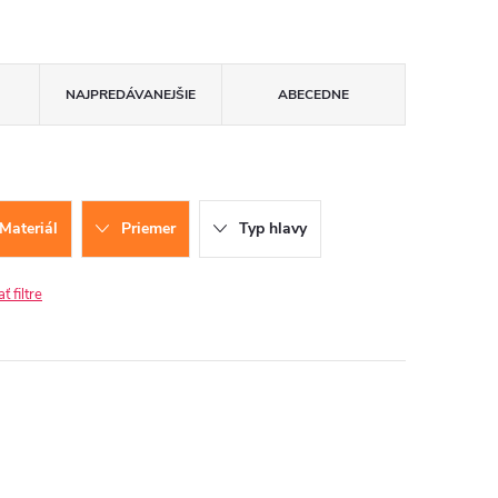
NAJPREDÁVANEJŠIE
ABECEDNE
Materiál
Priemer
Typ hlavy
 filtre