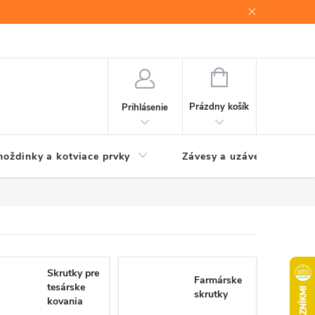
NÁKUPNÝ
KOŠÍK
Prázdny košík
Prihlásenie
oždinky a kotviace prvky
Závesy a uzávery brán
Skrutky pre
Farmárske
tesárske
skrutky
kovania