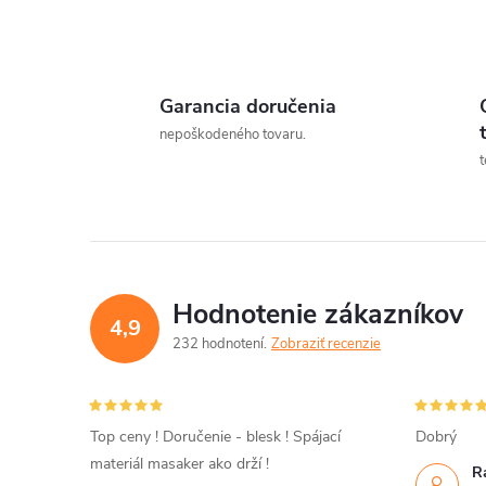
Garancia doručenia
l
nepoškodeného tovaru.
t
Hodnotenie zákazníkov
4,9
232 hodnotení
Zobraziť recenzie
i
Top ceny ! Doručenie - blesk ! Spájací
Dobrý
materiál masaker ako drží !
R