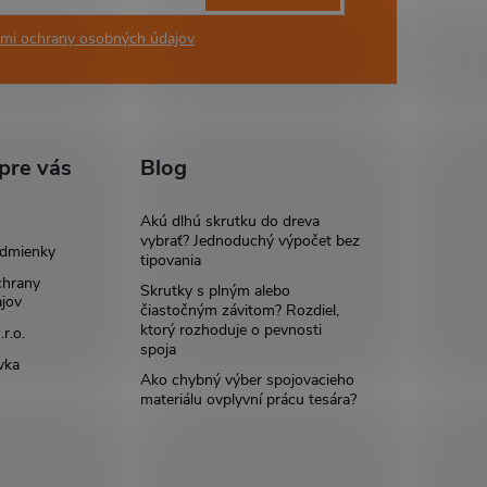
mi ochrany osobných údajov
pre vás
Blog
Akú dlhú skrutku do dreva
vybrať? Jednoduchý výpočet bez
dmienky
tipovania
chrany
Skrutky s plným alebo
jov
čiastočným závitom? Rozdiel,
ktorý rozhoduje o pevnosti
r.o.
spoja
vka
Ako chybný výber spojovacieho
materiálu ovplyvní prácu tesára?