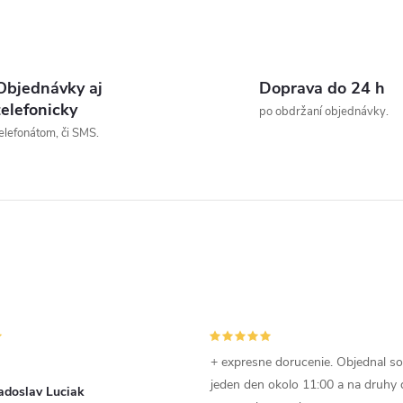
t
o
O
v
v
Objednávky aj
Doprava do 24 h
telefonicky
po obdržaní objednávky.
elefonátom, či SMS.
á
d
a
c
e
p
+ expresne dorucenie. Objednal s
jeden den okolo 11:00 a na druhy
adoslav Luciak