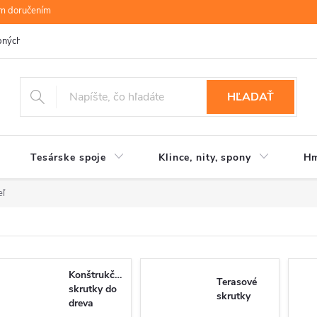
ym doručením
bných údajov
B.R.P Wood s.r.o.
Moja objednávka
HĽADAŤ
Tesárske spoje
Klince, nity, spony
Hm
eľ
Konštrukčné
Terasové
skrutky do
skrutky
dreva