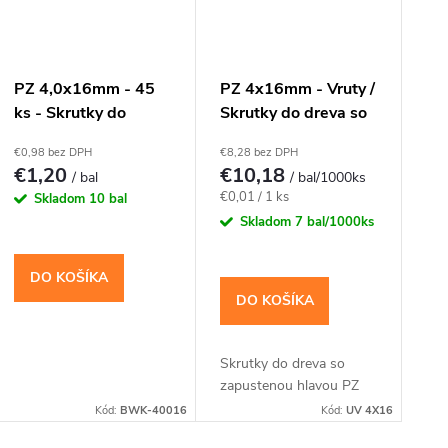
r
o
s
PZ 4,0x16mm - 45
PZ 4x16mm - Vruty /
ks - Skrutky do
Skrutky do dreva so
d
p
dreva so zapustenou
zápustnou hlavou
€0,98 bez DPH
€8,28 bez DPH
hlavou (krížové)
u
€1,20
€10,18
/ bal
/ bal/1000ks
r
Jednotková
€0,01 / 1 ks
Skladom
10 bal
k
cena:
Skladom
7 bal/1000ks
o
t
DO KOŠÍKA
d
DO KOŠÍKA
o
u
Skrutky do dreva so
v
k
zapustenou hlavou PZ
Kód:
BWK-40016
Kód:
UV 4X16