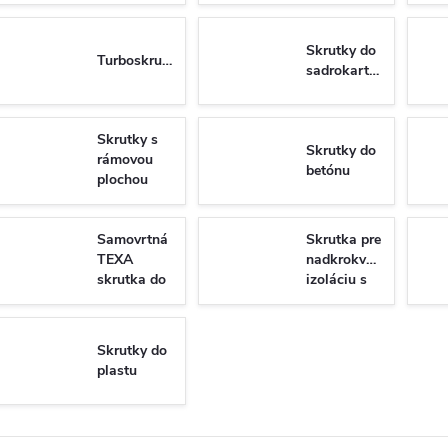
Skrutky do
Turboskrutky
sadrokartónu
Skrutky s
Skrutky do
rámovou
betónu
plochou
hlavou do
dreva
Samovrtná
Skrutka pre
TEXA
nadkrokvovu
skrutka do
izoláciu s
plechu so
tanierovou
6-hrannou
hlavou
hlavou DIN
WKT
Skrutky do
7504K/N
plastu