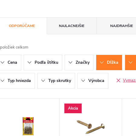
R
ODPORÚČAME
NAJLACNEJŠIE
NAJDRAHŠIE
a
položiek celkom
d
Cena
Podľa štítku
Značky
Dĺžka
e
n
Typ hniezda
Typ skrutky
Výrobca
Vymazať
V
Akcia
e
ý
p
p