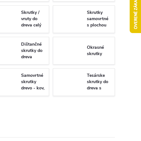
Skrutky /
Skrutky
vruty do
samovrtné
dreva celý
s plochou
závit
hlavou -
Torx/PZ
univerzálne
Dištančné
Okrasné
skrutky do
skrutky
dreva
Samovrtné
Tesárske
skrutky
skrutky do
drevo - kov,
dreva s
WSDST
plným
závitom