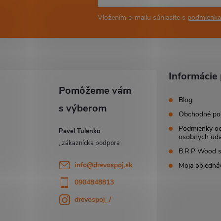
Vložením e-mailu súhlasíte s
podmienka
Informácie 
Blog
Obchodné po
Podmienky o
Pavel Tulenko
osobných úda
B.R.P Wood s.
info
@
drevospoj.sk
Moja objedná
0904848813
drevospoj_/