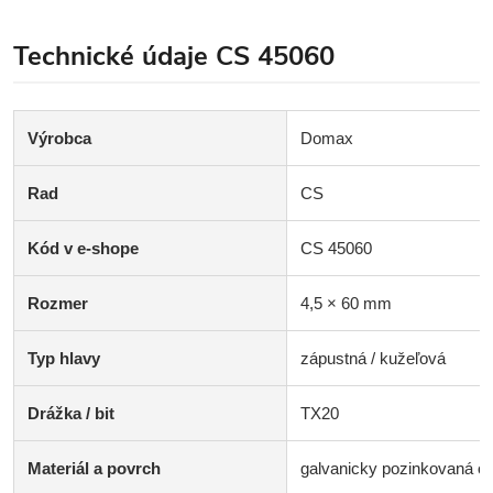
Technické údaje CS 45060
Výrobca
Domax
Rad
CS
Kód v e-shope
CS 45060
Rozmer
4,5 × 60 mm
Typ hlavy
zápustná / kužeľová
Drážka / bit
TX20
Materiál a povrch
galvanicky pozinkovaná oc