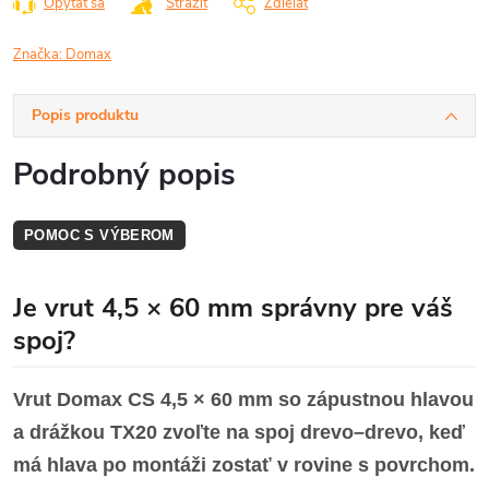
Opýtať sa
Strážiť
Zdieľať
Značka:
Domax
Popis produktu
Podrobný popis
POMOC S VÝBEROM
Je vrut 4,5 × 60 mm správny pre váš
spoj?
Vrut Domax CS 4,5 × 60 mm so zápustnou hlavou
a drážkou TX20 zvoľte na spoj drevo–drevo, keď
má hlava po montáži zostať v rovine s povrchom.