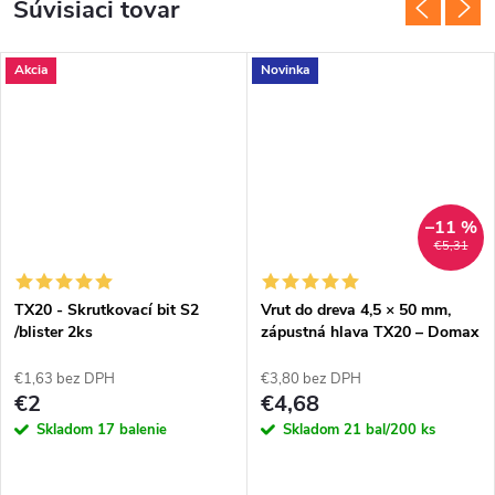
Súvisiaci tovar
Akcia
Novinka
–11 %
€5,31
TX20 - Skrutkovací bit S2
Vrut do dreva 4,5 × 50 mm,
/blister 2ks
zápustná hlava TX20 – Domax
CS
€1,63 bez DPH
€3,80 bez DPH
€2
€4,68
Skladom
17 balenie
Skladom
21 bal/200 ks