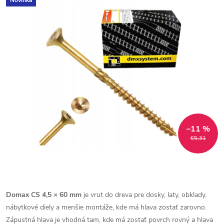
Novinka
–11 %
€5,31
Domax CS 4,5 × 60 mm
je vrut do dreva pre dosky, laty, obklady,
nábytkové diely a menšie montáže, kde má hlava zostať zarovno.
Zápustná hlava je vhodná tam, kde má zostať povrch rovný a hlava