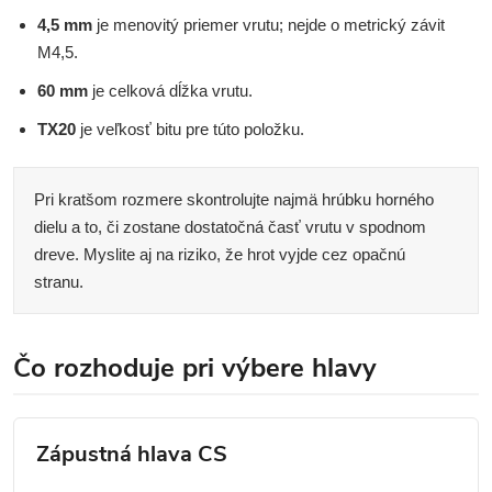
4,5 mm
je menovitý priemer vrutu; nejde o metrický závit
M4,5.
60 mm
je celková dĺžka vrutu.
TX20
je veľkosť bitu pre túto položku.
Pri kratšom rozmere skontrolujte najmä hrúbku horného
dielu a to, či zostane dostatočná časť vrutu v spodnom
dreve. Myslite aj na riziko, že hrot vyjde cez opačnú
stranu.
Čo rozhoduje pri výbere hlavy
Zápustná hlava CS