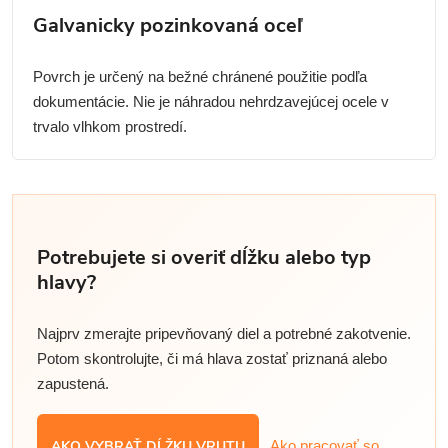
Galvanicky pozinkovaná oceľ
Povrch je určený na bežné chránené použitie podľa
dokumentácie. Nie je náhradou nehrdzavejúcej ocele v
trvalo vlhkom prostredí.
Potrebujete si overiť dĺžku alebo typ
hlavy?
Najprv zmerajte pripevňovaný diel a potrebné zakotvenie.
Potom skontrolujte, či má hlava zostať priznaná alebo
zapustená.
AKO VYBRAŤ DĹŽKU VRUTU
Ako pracovať so