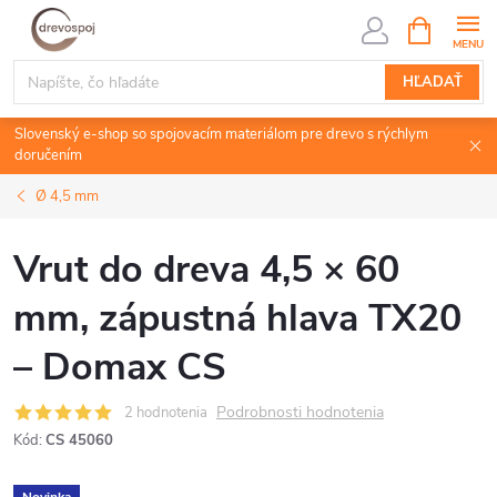
Prejsť
NÁKUPN
KOŠÍK
na
obsah
HĽADAŤ
Slovenský e-shop so spojovacím materiálom pre drevo s rýchlym
doručením
Ø 4,5 mm
Vrut do dreva 4,5 × 60
mm, zápustná hlava TX20
– Domax CS
Podrobnosti hodnotenia
2 hodnotenia
Kód:
CS 45060