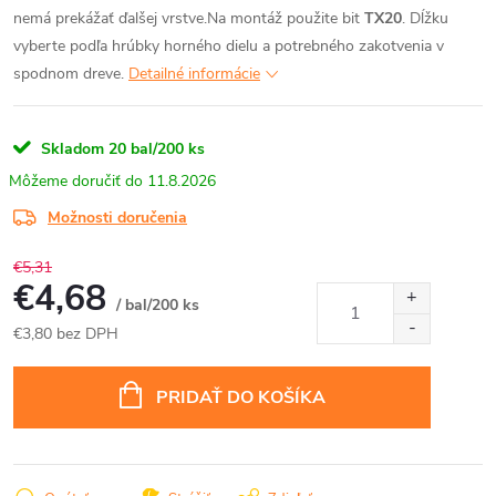
nemá prekážať ďalšej vrstve.
Na montáž použite bit
TX20
. Dĺžku
vyberte podľa hrúbky horného dielu a potrebného zakotvenia v
spodnom dreve.
Detailné informácie
Skladom
20 bal/200 ks
11.8.2026
Možnosti doručenia
€5,31
€4,68
/ bal/200 ks
€3,80 bez DPH
Jednotková
cena:
PRIDAŤ DO KOŠÍKA