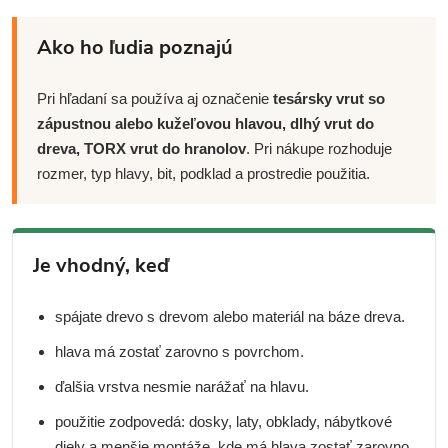
Ako ho ľudia poznajú
Pri hľadaní sa používa aj označenie
tesársky vrut so
zápustnou alebo kužeľovou hlavou, dlhý vrut do
dreva, TORX vrut do hranolov
. Pri nákupe rozhoduje
rozmer, typ hlavy, bit, podklad a prostredie použitia.
Je vhodný, keď
spájate drevo s drevom alebo materiál na báze dreva.
hlava má zostať zarovno s povrchom.
ďalšia vrstva nesmie narážať na hlavu.
použitie zodpovedá: dosky, laty, obklady, nábytkové
diely a menšie montáže, kde má hlava zostať zarovno.