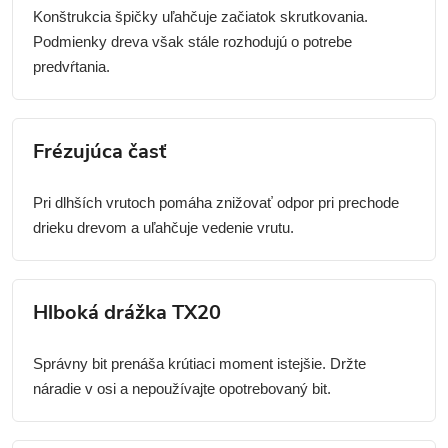
Konštrukcia špičky uľahčuje začiatok skrutkovania.
Podmienky dreva však stále rozhodujú o potrebe
predvŕtania.
Frézujúca časť
Pri dlhších vrutoch pomáha znižovať odpor pri prechode
drieku drevom a uľahčuje vedenie vrutu.
Hlboká drážka TX20
Správny bit prenáša krútiaci moment istejšie. Držte
náradie v osi a nepoužívajte opotrebovaný bit.