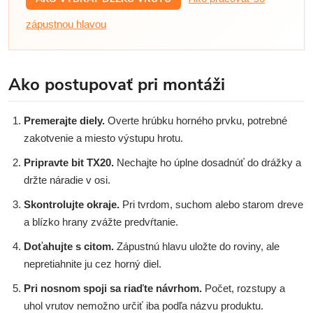
zápustnou hlavou
Ako postupovať pri montáži
Premerajte diely.
Overte hrúbku horného prvku, potrebné
zakotvenie a miesto výstupu hrotu.
Pripravte bit TX20.
Nechajte ho úplne dosadnúť do drážky a
držte náradie v osi.
Skontrolujte okraje.
Pri tvrdom, suchom alebo starom dreve
a blízko hrany zvážte predvŕtanie.
Doťahujte s citom.
Zápustnú hlavu uložte do roviny, ale
nepretiahnite ju cez horný diel.
Pri nosnom spoji sa riaďte návrhom.
Počet, rozstupy a
uhol vrutov nemožno určiť iba podľa názvu produktu.