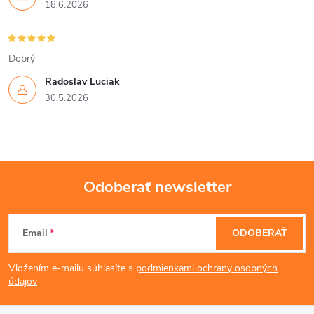
18.6.2026
Dobrý
Radoslav Luciak
30.5.2026
Odoberať newsletter
Z
Email
ODOBERAŤ
á
Vložením e-mailu súhlasíte s
podmienkami ochrany osobných
p
údajov