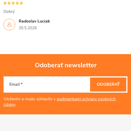
Dobrý
Radoslav Luciak
30.5.2026
Odoberať newsletter
Z
Email
ODOBERAŤ
á
Vložením e-mailu súhlasíte s
podmienkami ochrany osobných
p
údajov
ä