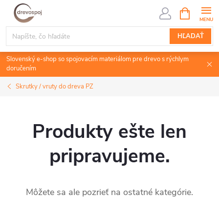
Prejsť
NÁKUPN
KOŠÍK
na
obsah
HĽADAŤ
Slovenský e-shop so spojovacím materiálom pre drevo s rýchlym
doručením
Skrutky / vruty do dreva PZ
Produkty ešte len
pripravujeme.
Môžete sa ale pozrieť na ostatné kategórie.