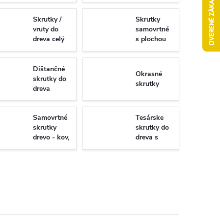
Skrutky /
Skrutky
vruty do
samovrtné
dreva celý
s plochou
závit
hlavou -
Torx/PZ
univerzálne
Dištančné
Okrasné
skrutky do
skrutky
dreva
Samovrtné
Tesárske
skrutky
skrutky do
drevo - kov,
dreva s
WSDST
plným
závitom