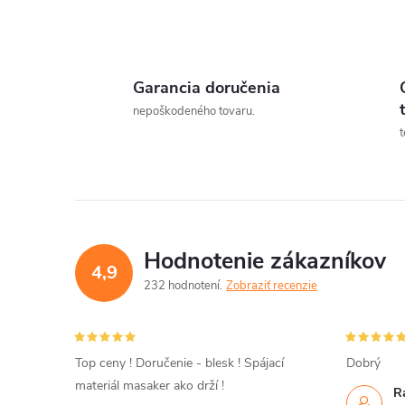
Garancia doručenia
l
nepoškodeného tovaru.
t
Hodnotenie zákazníkov
4,9
232 hodnotení
Zobraziť recenzie
i
Top ceny ! Doručenie - blesk ! Spájací
Dobrý
materiál masaker ako drží !
R