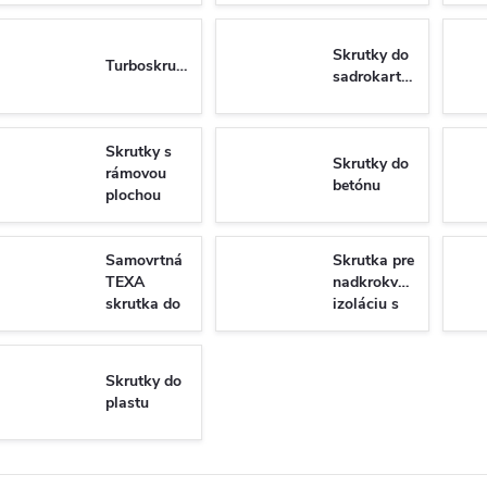
Skrutky do
Turboskrutky
sadrokartónu
Skrutky s
Skrutky do
rámovou
betónu
plochou
hlavou do
dreva
Samovrtná
Skrutka pre
TEXA
nadkrokvovu
skrutka do
izoláciu s
plechu so
tanierovou
6-hrannou
hlavou
hlavou DIN
WKT
Skrutky do
7504K/N
plastu