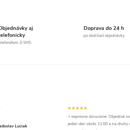
t
zostať zarovno.
Zápustná hlava je
o
O
vhodná tam,...
v
v
Objednávky aj
Doprava do 24 h
telefonicky
po obdržaní objednávky.
elefonátom, či SMS.
á
d
a
c
e
p
+ expresne dorucenie. Objednal s
jeden den okolo 11:00 a na druhy
adoslav Luciak