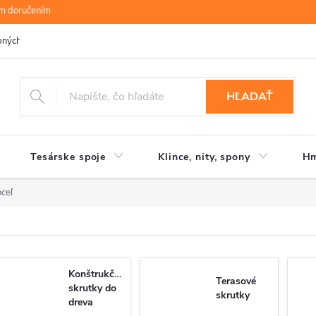
ym doručením
bných údajov
B.R.P Wood s.r.o.
Moja objednávka
HĽADAŤ
Tesárske spoje
Klince, nity, spony
Hm
ceľ
Konštrukčné
Terasové
skrutky do
skrutky
dreva