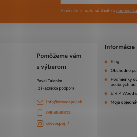
Vložením e-mailu súhlasíte s
podmienka
Informácie 
Blog
Obchodné po
Podmienky o
Pavel Tulenko
osobných úda
B.R.P Wood s.
info
@
drevospoj.sk
Moja objedná
0904848813
drevospoj_/