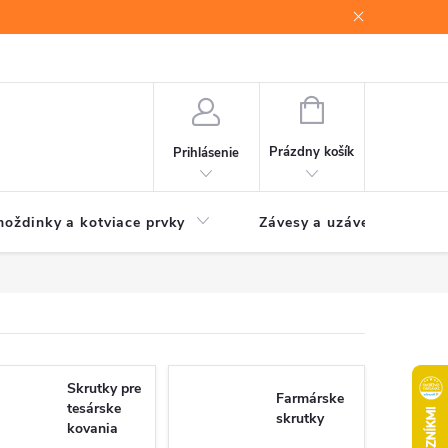
NÁKUPNÝ
KOŠÍK
Prázdny košík
Prihlásenie
oždinky a kotviace prvky
Závesy a uzávery brán
Skrutky pre
Farmárske
tesárske
skrutky
kovania