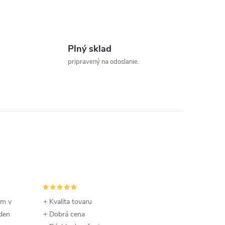
Plný sklad
pripravený na odoslanie.
om v
+ Kvalita tovaru
 den
+ Dobrá cena