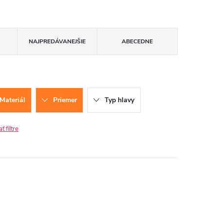
NAJPREDÁVANEJŠIE
ABECEDNE
Materiál
Priemer
Typ hlavy
 filtre