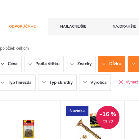
R
ODPORÚČAME
NAJLACNEJŠIE
NAJDRAHŠIE
a
položiek celkom
d
Cena
Podľa štítku
Značky
Dĺžka
e
n
Typ hniezda
Typ skrutky
Výrobca
Vymazať
V
Novinka
e
–16 %
ý
€3,72
p
p