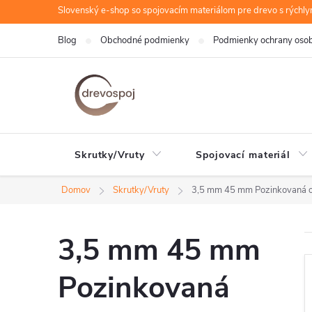
Prejsť
Slovenský e-shop so spojovacím materiálom pre drevo s rýchl
na
Blog
Obchodné podmienky
Podmienky ochrany oso
obsah
Skrutky/Vruty
Spojovací materiál
Domov
Skrutky/Vruty
3,5 mm 45 mm Pozinkovaná o
3,5 mm 45 mm
Pozinkovaná