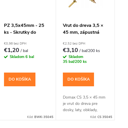
r
o
s
PZ 3,5x45mm - 25
Vrut do dreva 3,5 ×
ks - Skrutky do
45 mm, zápustná
d
p
dreva so zapustenou
hlava TX15 – Domax
€0,98 bez DPH
€2,52 bez DPH
hlavou (krížové)
CS
u
€1,20
€3,10
/ bal
/ bal/200 ks
r
Skladom
6 bal
Skladom
k
35 bal/200 ks
o
t
DO KOŠÍKA
DO KOŠÍKA
d
o
u
Domax CS 3,5 × 45 mm
je vrut do dreva pre
v
k
dosky, laty, obklady,
nábytkové diely a menšie
Kód:
BWK-35045
Kód:
CS 35045
montáže, kde má hlava