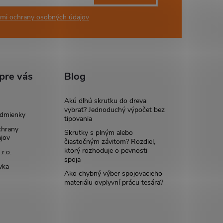
mi ochrany osobných údajov
pre vás
Blog
Akú dlhú skrutku do dreva
vybrať? Jednoduchý výpočet bez
dmienky
tipovania
chrany
Skrutky s plným alebo
jov
čiastočným závitom? Rozdiel,
ktorý rozhoduje o pevnosti
r.o.
spoja
vka
Ako chybný výber spojovacieho
materiálu ovplyvní prácu tesára?