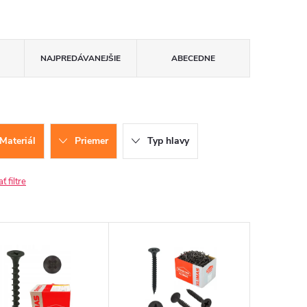
NAJPREDÁVANEJŠIE
ABECEDNE
Materiál
Priemer
Typ hlavy
 filtre