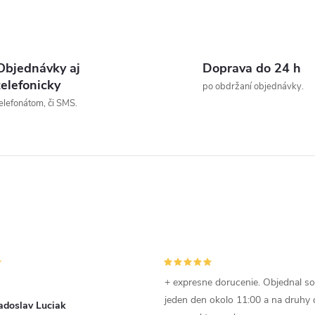
t
o
O
v
v
Objednávky aj
Doprava do 24 h
telefonicky
po obdržaní objednávky.
elefonátom, či SMS.
á
d
a
c
e
p
+ expresne dorucenie. Objednal s
jeden den okolo 11:00 a na druhy
adoslav Luciak