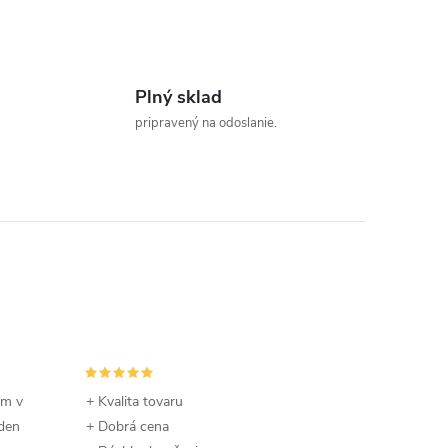
Plný sklad
pripravený na odoslanie.
om v
+ Kvalita tovaru
 den
+ Dobrá cena