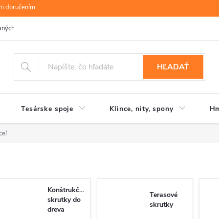
ym doručením
bných údajov
B.R.P Wood s.r.o.
Moja objednávka
HĽADAŤ
Tesárske spoje
Klince, nity, spony
Hm
ceľ
Konštrukčné
Terasové
skrutky do
skrutky
dreva