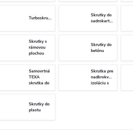
Skrutky do
Turboskrutky
sadrokartónu
Skrutky s
Skrutky do
rámovou
betónu
plochou
hlavou do
dreva
Samovrtná
Skrutka pre
TEXA
nadkrokvovu
skrutka do
izoláciu s
plechu so
tanierovou
6-hrannou
hlavou
hlavou DIN
WKT
Skrutky do
7504K/N
plastu