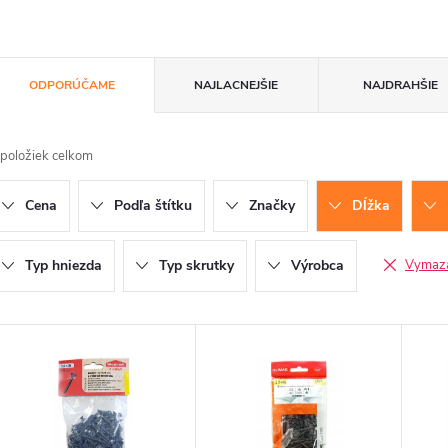
R
ODPORÚČAME
NAJLACNEJŠIE
NAJDRAHŠIE
a
položiek celkom
d
Cena
Podľa štítku
Značky
Dĺžka
e
n
Typ hniezda
Typ skrutky
Výrobca
Vymazať
V
e
ý
p
p