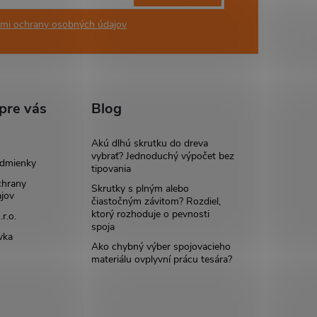
mi ochrany osobných údajov
pre vás
Blog
Akú dlhú skrutku do dreva
vybrať? Jednoduchý výpočet bez
dmienky
tipovania
chrany
Skrutky s plným alebo
jov
čiastočným závitom? Rozdiel,
ktorý rozhoduje o pevnosti
r.o.
spoja
vka
Ako chybný výber spojovacieho
materiálu ovplyvní prácu tesára?