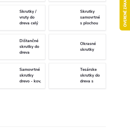
Skrutky /
Skrutky
vruty do
samovrtné
dreva celý
s plochou
závit
hlavou -
Torx/PZ
univerzálne
Dištančné
Okrasné
skrutky do
skrutky
dreva
Samovrtné
Tesárske
skrutky
skrutky do
drevo - kov,
dreva s
WSDST
plným
závitom