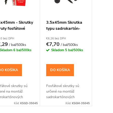
5x45mm - Skrutky
3.5x45mm Skrutka
ruty fosfátové
typu sadrokartón-
rokartón / drevo,
kov
93 bez DPH
€6,26 bez DPH
-2
7,29
€7,70
/ bal/500ks
/ bal/500ks
Skladom
6 bal/500ks
Skladom
5 bal/500ks
DO KOŠÍKA
DO KOŠÍKA
fátové skrutky sú
Fosfátové skrutky sú
ené na montáž
určené na montáž
rokartónových
sadrokartónových
iek do drevených
dosiek do kovových
Kód:
KSGD-35045
Kód:
KSGM-35045
štrukcií.
konštrukcií.