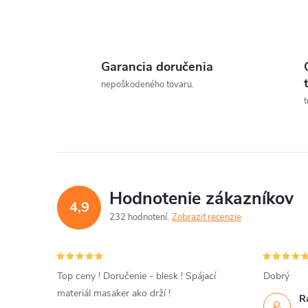
Garancia doručenia
l
nepoškodeného tovaru.
t
Hodnotenie zákazníkov
4,9
232 hodnotení
Zobraziť recenzie
i
Top ceny ! Doručenie - blesk ! Spájací
Dobrý
materiál masaker ako drží !
R