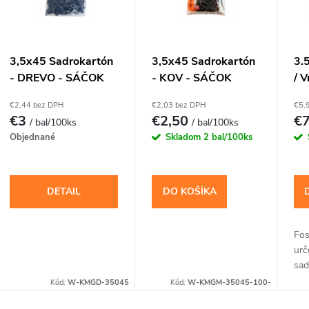
r
o
s
3,5x45 Sadrokartón
3,5x45 Sadrokartón
3.
- DREVO - SÁČOK
- KOV - SÁČOK
/ V
d
p
100ks/bal
100ks/bal
sad
€2,44 bez DPH
€2,03 bez DPH
€5,
PH
u
€3
€2,50
€
/ bal/100ks
/ bal/100ks
r
Objednané
Skladom
2 bal/100ks
k
o
t
DETAIL
DO KOŠÍKA
d
o
u
Fos
urč
v
k
sad
dos
Kód:
W-KMGD-35045
Kód:
W-KMGM-35045-100-
kon