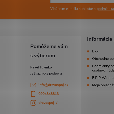
Vložením e-mailu súhlasíte s
podmienka
Informácie 
Blog
Obchodné po
Podmienky o
Pavel Tulenko
osobných úda
B.R.P Wood s.
info
@
drevospoj.sk
Moja objedná
0904848813
drevospoj_/