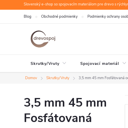
Prejsť
Slovenský e-shop so spojovacím materiálom pre drevo s rýchl
na
Blog
Obchodné podmienky
Podmienky ochrany oso
obsah
Skrutky/Vruty
Spojovací materiál
Domov
Skrutky/Vruty
3,5 mm 45 mm Fosfátovaná o
3,5 mm 45 mm
Fosfátovaná