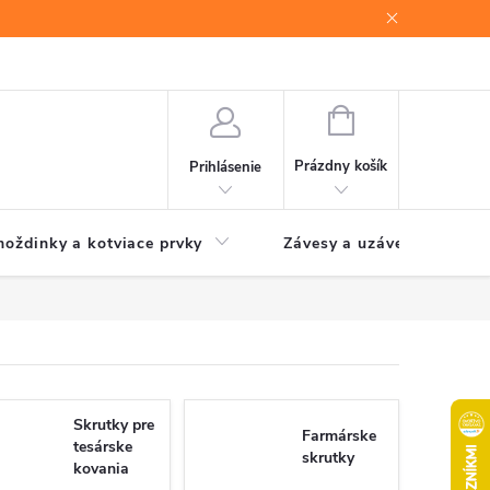
NÁKUPNÝ
KOŠÍK
Prázdny košík
Prihlásenie
oždinky a kotviace prvky
Závesy a uzávery brán
Skrutky pre
Farmárske
tesárske
skrutky
kovania