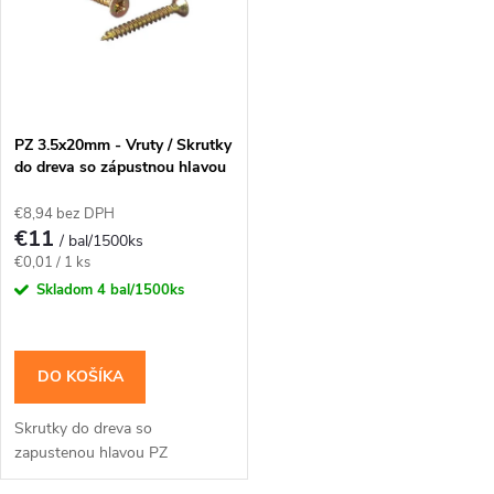
p
Abecedne
n
i
i
s
e
PZ 3.5x20mm - Vruty / Skrutky
do dreva so zápustnou hlavou
p
p
€8,94 bez DPH
r
€11
/ bal/1500ks
r
Jednotková
€0,01 / 1 ks
o
cena:
Skladom
4 bal/1500ks
o
d
d
DO KOŠÍKA
u
u
Skrutky do dreva so
k
zapustenou hlavou PZ