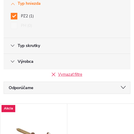
Typ hniezda
PZ2
1
PH
0
Typ skrutky
Výrobca
Vymazať filtre
R
Odporúčame
a
Najlacnejšie
V
Akcia
Najdrahšie
d
ý
Najpredávanejšie
e