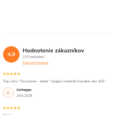
k
t
t
O
o
v
o
v
l
v
á
Hodnotenie zákazníkov
d
4,9
232 hodnotení
a
Zobraziť recenzie
c
i
Top ceny ! Doručenie - blesk ! Spájací materiál masaker ako drží !
Josheppe
e
18.6.2026
p
r