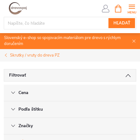
Prejsť
NÁKUPN
KOŠÍK
na
obsah
HĽADAŤ
Slovenský e-shop so spojovacím materiálom pre drevo s rýchlym
doručením
Skrutky / vruty do dreva PZ
Filtrovať
Cena
Podľa štítku
Značky