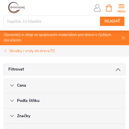
Prejsť
NÁKUPN
KOŠÍK
na
obsah
HĽADAŤ
Slovenský e-shop so spojovacím materiálom pre drevo s rýchlym
doručením
Skrutky / vruty do dreva PZ
Filtrovať
Cena
Podľa štítku
Značky