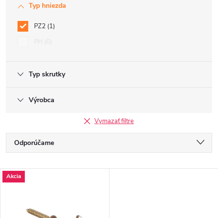
Typ hniezda
PZ2
1
PH
0
Typ skrutky
Výrobca
Vymazať filtre
R
Odporúčame
a
Najlacnejšie
V
Akcia
Najdrahšie
d
ý
Najpredávanejšie
e