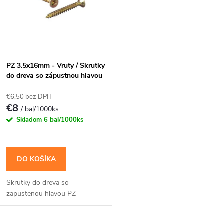
p
Abecedne
n
i
i
s
e
PZ 3.5x16mm - Vruty / Skrutky
do dreva so zápustnou hlavou
p
p
€6,50 bez DPH
r
€8
/ bal/1000ks
r
Skladom
6 bal/1000ks
o
o
d
DO KOŠÍKA
d
u
Skrutky do dreva so
u
zapustenou hlavou PZ
k