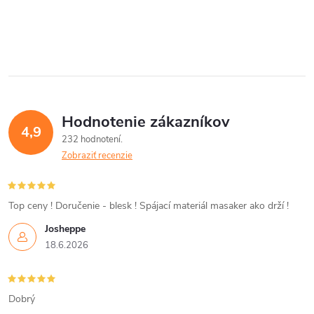
k
t
O
t
v
o
o
l
v
á
v
Hodnotenie zákazníkov
d
4,9
232 hodnotení
a
Zobraziť recenzie
c
i
Top ceny ! Doručenie - blesk ! Spájací materiál masaker ako drží !
Josheppe
e
18.6.2026
p
r
Dobrý