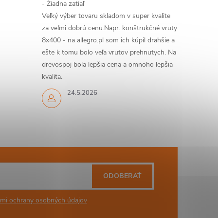
- Žiadna zatiaľ
Veľký výber tovaru skladom v super kvalite
za veľmi dobrú cenu.Napr. konštrukčné vruty
8x400 - na allegro.pl som ich kúpil drahšie a
ešte k tomu bolo veľa vrutov prehnutych. Na
drevospoj bola lepšia cena a omnoho lepšia
kvalita.
24.5.2026
ODOBERAŤ
mi ochrany osobných údajov