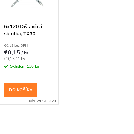
r
o
s
6x120 Dištančná
skrutka, TX30
d
p
€0,12 bez DPH
u
€0,15
/ ks
r
Jednotková
€0,15 / 1 ks
k
cena:
Skladom
130 ks
o
t
d
DO KOŠÍKA
o
u
Kód:
WDS 06120
v
k
O