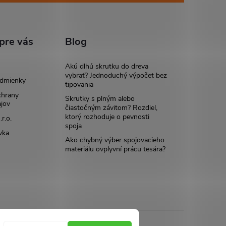
pre vás
Blog
Akú dlhú skrutku do dreva
vybrať? Jednoduchý výpočet bez
dmienky
tipovania
chrany
Skrutky s plným alebo
jov
čiastočným závitom? Rozdiel,
ktorý rozhoduje o pevnosti
r.o.
spoja
vka
Ako chybný výber spojovacieho
materiálu ovplyvní prácu tesára?