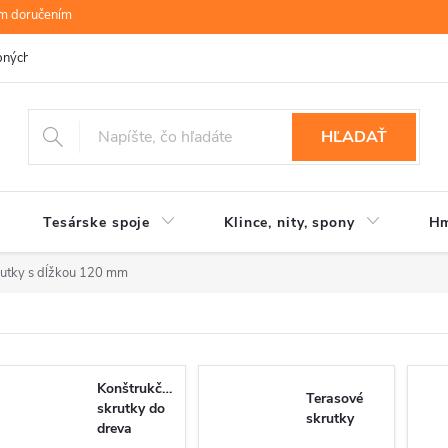
ym doručením
bných údajov
B.R.P Wood s.r.o.
Moja objednávka
HĽADAŤ
Tesárske spoje
Klince, nity, spony
Hm
rutky s dĺžkou 120 mm
Konštrukčné
Terasové
skrutky do
skrutky
dreva