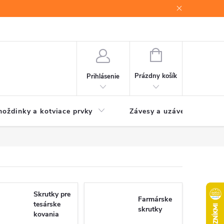
NÁKUPNÝ
KOŠÍK
Prázdny košík
Prihlásenie
oždinky a kotviace prvky
Závesy a uzávery brán
Skrutky pre
Farmárske
tesárske
skrutky
kovania