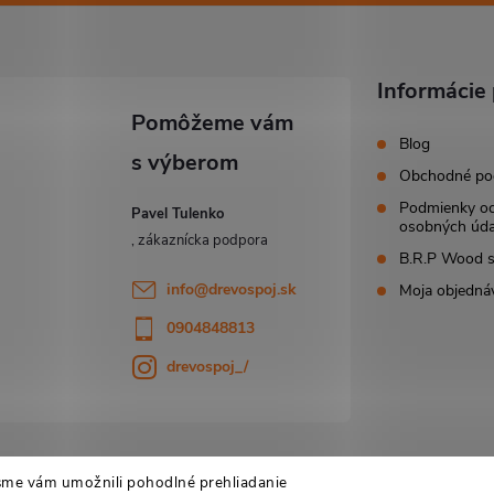
Informácie 
Blog
Obchodné po
Podmienky o
Pavel Tulenko
osobných úda
B.R.P Wood s.
info
@
drevospoj.sk
Moja objedná
0904848813
drevospoj_/
sme vám umožnili pohodlné prehliadanie