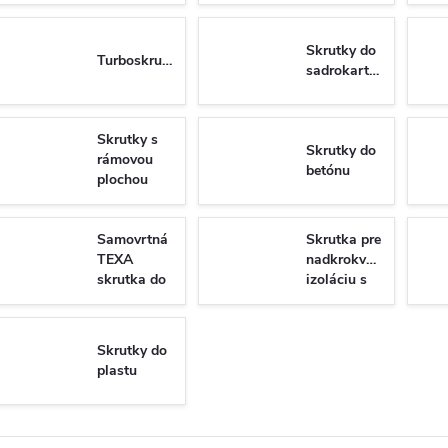
Skrutky do
Turboskrutky
sadrokartónu
Skrutky s
Skrutky do
rámovou
betónu
plochou
hlavou do
dreva
Samovrtná
Skrutka pre
TEXA
nadkrokvovu
skrutka do
izoláciu s
plechu so
tanierovou
6-hrannou
hlavou
hlavou DIN
WKT
Skrutky do
7504K/N
plastu