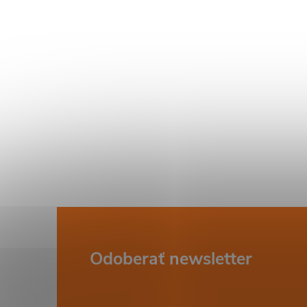
i
Z
Odoberať newsletter
á