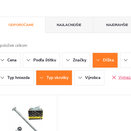
R
ODPORÚČAME
NAJLACNEJŠIE
NAJDRAHŠIE
a
položiek celkom
d
Cena
Podľa štítku
Značky
Dĺžka
e
n
Typ hniezda
Typ skrutky
Výrobca
Vymazať
V
e
ý
p
p