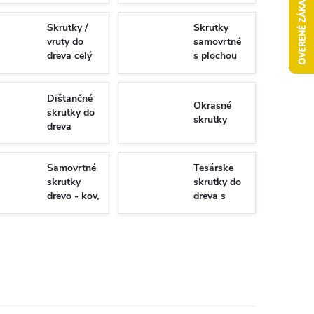
Skrutky /
Skrutky
vruty do
samovrtné
dreva celý
s plochou
závit
hlavou -
Torx/PZ
univerzálne
Dištančné
Okrasné
skrutky do
skrutky
dreva
Samovrtné
Tesárske
skrutky
skrutky do
drevo - kov,
dreva s
WSDST
plným
závitom