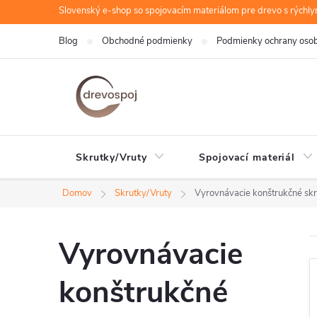
Prejsť
Slovenský e-shop so spojovacím materiálom pre drevo s rýchl
na
Blog
Obchodné podmienky
Podmienky ochrany oso
obsah
Skrutky/Vruty
Spojovací materiál
Domov
Skrutky/Vruty
Vyrovnávacie konštrukčné sk
Vyrovnávacie
konštrukčné