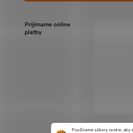
p
ä
Prijímame online
platby
t
i
e
Používame súbory cookie, aby 