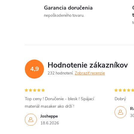
Garancia doručenia
l
nepoškodeného tovaru.
t
Hodnotenie zákazníkov
4,9
232 hodnotení
Zobraziť recenzie
i
Top ceny ! Doručenie - blesk ! Spájací
Dobrý
materiál masaker ako drží !
R
r
3
Josheppe
18.6.2026