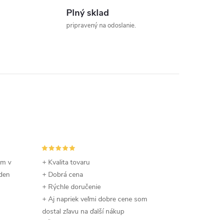
Plný sklad
pripravený na odoslanie.
om v
+ Kvalita tovaru
 den
+ Dobrá cena
+ Rýchle doručenie
+ Aj napriek veľmi dobre cene som
dostal zľavu na ďalší nákup