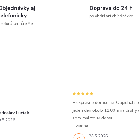
t
v
Objednávky aj
Doprava do 24 h
o
telefonicky
po obdržaní objednávky.
elefonátom, či SMS.
v
á
d
a
c
e
p
+ expresne dorucenie. Objednal s
jeden den okolo 11:00 a na druhy
adoslav Luciak
som mal tovar doma
0.5.2026
v
- ziadna
28.5.2026