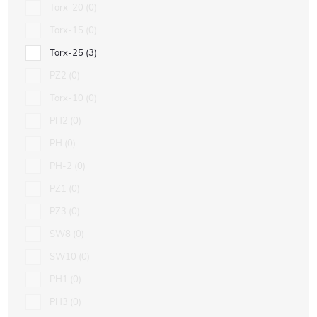
Torx-20
0
Torx-15
0
Torx-25
3
PZ2
0
Torx-10
0
PH2
0
PH
0
PH-2
0
PZ1
0
PZ3
0
SW8
0
SW10
0
PH1
0
PH3
0