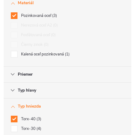
Materiál
Pozinkovaná oceľ
3
Nerezová oceľ A2
0
Fosfátovaná oceľ
0
Čierny zinok
0
Kalená oceľ pozinkovaná
1
Priemer
Typ hlavy
Typ hniezda
Torx-40
3
Torx-30
4