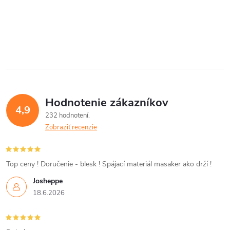
hlavou. Široká tanierová hlava
pritlačí horný...
O
v
l
á
Hodnotenie zákazníkov
d
4,9
232 hodnotení
a
Zobraziť recenzie
c
i
Top ceny ! Doručenie - blesk ! Spájací materiál masaker ako drží !
Josheppe
e
18.6.2026
p