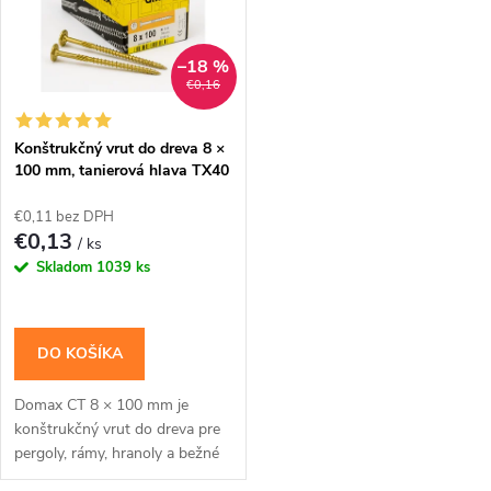
v
v
–18 %
€0,16
Konštrukčný vrut do dreva 8 ×
100 mm, tanierová hlava TX40
– Domax CT
€0,11 bez DPH
€0,13
/ ks
Skladom
1039 ks
DO KOŠÍKA
Domax CT 8 × 100 mm je
konštrukčný vrut do dreva pre
pergoly, rámy, hranoly a bežné
tesárske spoje s priznanou