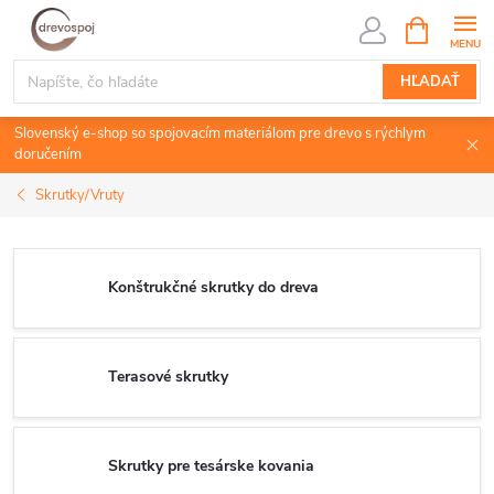
Prejsť
NÁKUPN
KOŠÍK
na
obsah
HĽADAŤ
Slovenský e-shop so spojovacím materiálom pre drevo s rýchlym
doručením
Skrutky/Vruty
Konštrukčné skrutky do dreva
Terasové skrutky
Skrutky pre tesárske kovania