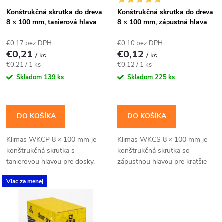
s
e
Konštrukčná skrutka do dreva
Konštrukčná skrutka do dreva
8 × 100 mm, tanierová hlava
8 × 100 mm, zápustná hlava
p
TX40 – Klimas WKCP
TX40 – Klimas WKCS
p
€0,17 bez DPH
€0,10 bez DPH
r
€0,21
€0,12
/ ks
/ ks
r
Jednotková
Jednotková
€0,21 / 1 ks
€0,12 / 1 ks
o
cena:
cena:
Skladom
139 ks
Skladom
225 ks
o
d
d
DO KOŠÍKA
DO KOŠÍKA
u
u
Klimas WKCP 8 × 100 mm je
Klimas WKCS 8 × 100 mm je
k
konštrukčná skrutka s
konštrukčná skrutka so
k
tanierovou hlavou pre dosky,
zápustnou hlavou pre kratšie
t
laty, menšie hranoly a kratšie
konštrukčné spoje dosiek, lát a
Viac za menej
tesárske spoje. Závit má
drevených prvkov s rovným
t
katalógovú dĺžku 50 mm;...
povrchom. Závit má...
o
o