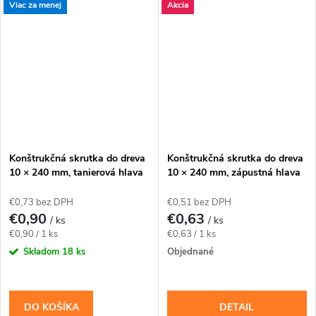
Viac za menej
Akcia
konštrukčné spoje navrhnuté
rámov so zapustenou hlavou.
pre priemer 10 mm. Závit má...
Závit má katalógovú...
Konštrukčná skrutka do dreva
Konštrukčná skrutka do dreva
10 × 240 mm, tanierová hlava
10 × 240 mm, zápustná hlava
TX40 – Klimas WKCP
TX40 – Klimas WKCS
€0,73 bez DPH
€0,51 bez DPH
€0,90
€0,63
/ ks
/ ks
Jednotková
Jednotková
€0,90 / 1 ks
€0,63 / 1 ks
cena:
cena:
Skladom
18 ks
Objednané
DO KOŠÍKA
DETAIL