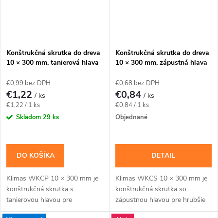
Konštrukčná skrutka do dreva
Konštrukčná skrutka do dreva
10 × 300 mm, tanierová hlava
10 × 300 mm, zápustná hlava
TX40 – Klimas WKCP
TX40 – Klimas WKCS
€0,99 bez DPH
€0,68 bez DPH
€1,22
€0,84
/ ks
/ ks
Jednotková
Jednotková
€1,22 / 1 ks
€0,84 / 1 ks
cena:
cena:
Skladom
29 ks
Objednané
DO KOŠÍKA
DETAIL
Klimas WKCP 10 × 300 mm je
Klimas WKCS 10 × 300 mm je
konštrukčná skrutka s
konštrukčná skrutka so
tanierovou hlavou pre
zápustnou hlavou pre hrubšie
masívnejšie drevené prvky a
trámy, krokvy a viacvrstvové