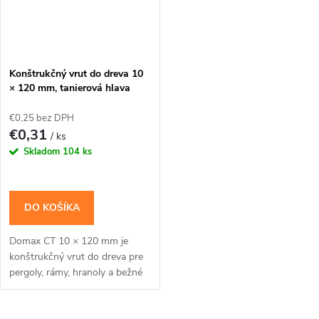
Konštrukčný vrut do dreva 10
× 120 mm, tanierová hlava
TX40 – Domax CT
€0,25 bez DPH
€0,31
/ ks
Skladom
104 ks
DO KOŠÍKA
Domax CT 10 × 120 mm je
konštrukčný vrut do dreva pre
pergoly, rámy, hranoly a bežné
tesárske spoje s priznanou
hlavou. Široká tanierová hlava