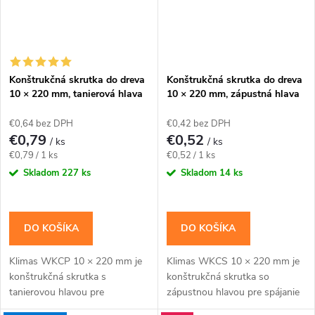
Konštrukčná skrutka do dreva
Konštrukčná skrutka do dreva
10 × 220 mm, tanierová hlava
10 × 220 mm, zápustná hlava
TX40 – Klimas WKCP
TX40 – Klimas WKCS
€0,64 bez DPH
€0,42 bez DPH
€0,79
€0,52
/ ks
/ ks
Jednotková
Jednotková
€0,79 / 1 ks
€0,52 / 1 ks
cena:
cena:
Skladom
227 ks
Skladom
14 ks
DO KOŠÍKA
DO KOŠÍKA
Klimas WKCP 10 × 220 mm je
Klimas WKCS 10 × 220 mm je
konštrukčná skrutka s
konštrukčná skrutka so
tanierovou hlavou pre
zápustnou hlavou pre spájanie
masívnejšie drevené prvky a
hranolov, krokiev a drevených