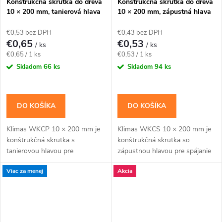
Konštrukčná skrutka do dreva
Konštrukčná skrutka do dreva
10 × 200 mm, tanierová hlava
10 × 200 mm, zápustná hlava
TX40 – Klimas WKCP
TX40 – Klimas WKCS
€0,53 bez DPH
€0,43 bez DPH
€0,65
€0,53
/ ks
/ ks
Jednotková
Jednotková
€0,65 / 1 ks
€0,53 / 1 ks
cena:
cena:
Skladom
66 ks
Skladom
94 ks
DO KOŠÍKA
DO KOŠÍKA
Klimas WKCP 10 × 200 mm je
Klimas WKCS 10 × 200 mm je
konštrukčná skrutka s
konštrukčná skrutka so
tanierovou hlavou pre
zápustnou hlavou pre spájanie
masívnejšie drevené prvky a
hranolov, krokiev a drevených
Viac za menej
Akcia
konštrukčné spoje navrhnuté
rámov so zapustenou hlavou.
pre priemer 10 mm. Závit má...
Závit má katalógovú...