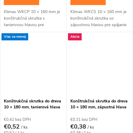
Klimas WKCP 10 × 160 mm je
Klimas WKCS 10 × 160 mm je
konštrukčná skrutka s
konštrukčná skrutka so
tanierovou hlavou pre
zápustnou hlavou pre spájanie
masívnejšie drevené prvky a
hranolov, krokiev a drevených
Viac za menej
Akcia
konštrukčné spoje navrhnuté
rámov so zapustenou hlavou.
pre priemer 10 mm. Závit má...
Závit má katalógovú...
Konštrukčná skrutka do dreva
Konštrukčná skrutka do dreva
10 × 180 mm, tanierová hlava
10 × 180 mm, zápustná hlava
TX40 – Klimas WKCP
TX40 – Klimas WKCS
€0,42 bez DPH
€0,31 bez DPH
€0,52
€0,38
/ ks
/ ks
Jednotková
Jednotková
€0,52 / 1 ks
€0,38 / 1 ks