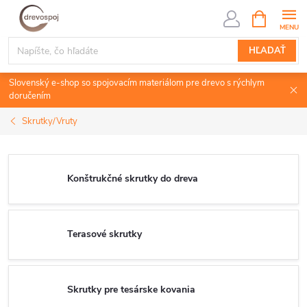
Prejsť
NÁKUPN
KOŠÍK
na
obsah
HĽADAŤ
Slovenský e-shop so spojovacím materiálom pre drevo s rýchlym
doručením
Skrutky/Vruty
Konštrukčné skrutky do dreva
Terasové skrutky
Skrutky pre tesárske kovania