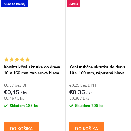
Viac za menej
Akcia
konštrukčné spoje navrhnuté
rámov so zapustenou hlavou.
pre priemer 10 mm. Závit má...
Závit má katalógovú...
Konštrukčná skrutka do dreva
Konštrukčná skrutka do dreva
10 × 160 mm, tanierová hlava
10 × 160 mm, zápustná hlava
TX40 – Klimas WKCP
TX40 – Klimas WKCS
€0,37 bez DPH
€0,29 bez DPH
€0,45
€0,36
/ ks
/ ks
Jednotková
Jednotková
€0,45 / 1 ks
€0,36 / 1 ks
cena:
cena:
Skladom
185 ks
Skladom
206 ks
DO KOŠÍKA
DO KOŠÍKA