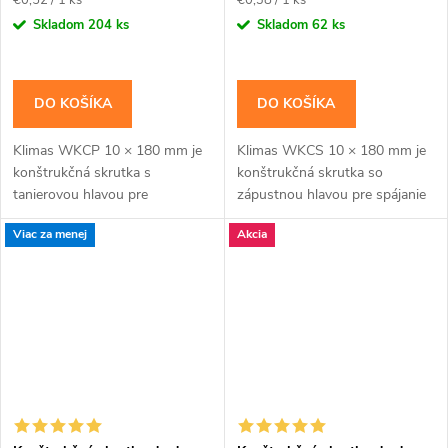
cena:
cena:
Skladom
204 ks
Skladom
62 ks
DO KOŠÍKA
DO KOŠÍKA
Klimas WKCP 10 × 180 mm je
Klimas WKCS 10 × 180 mm je
konštrukčná skrutka s
konštrukčná skrutka so
tanierovou hlavou pre
zápustnou hlavou pre spájanie
masívnejšie drevené prvky a
hranolov, krokiev a drevených
Viac za menej
Akcia
konštrukčné spoje navrhnuté
rámov so zapustenou hlavou.
pre priemer 10 mm. Závit má...
Závit má katalógovú...