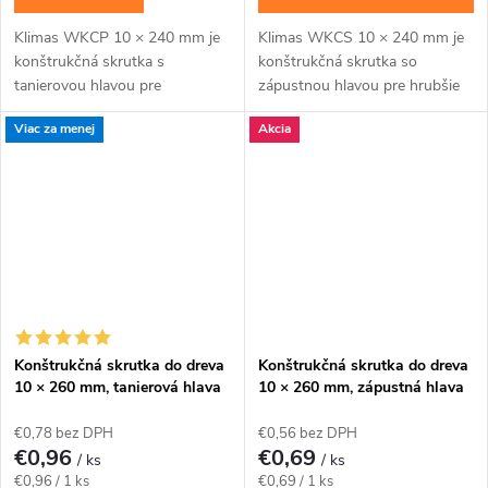
Klimas WKCP 10 × 240 mm je
Klimas WKCS 10 × 240 mm je
konštrukčná skrutka s
konštrukčná skrutka so
tanierovou hlavou pre
zápustnou hlavou pre hrubšie
masívnejšie drevené prvky a
trámy, krokvy a viacvrstvové
Viac za menej
Akcia
konštrukčné spoje navrhnuté
drevené zostavy, kde má hlava
pre priemer 10 mm. Závit má...
zostať zapustená....
Konštrukčná skrutka do dreva
Konštrukčná skrutka do dreva
10 × 260 mm, tanierová hlava
10 × 260 mm, zápustná hlava
TX40 – Klimas WKCP
TX40 – Klimas WKCS
€0,78 bez DPH
€0,56 bez DPH
€0,96
€0,69
/ ks
/ ks
Jednotková
Jednotková
€0,96 / 1 ks
€0,69 / 1 ks