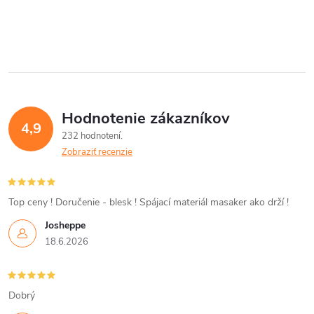
pritlačí horný...
O
v
l
á
Hodnotenie zákazníkov
d
4,9
232 hodnotení
a
Zobraziť recenzie
c
i
Top ceny ! Doručenie - blesk ! Spájací materiál masaker ako drží !
Josheppe
e
18.6.2026
p
r
Dobrý