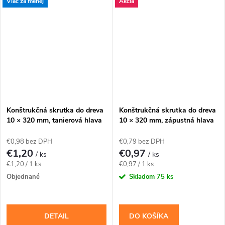
Viac za menej
Akcia
konštrukčné spoje navrhnuté
drevené zostavy, kde má hlava
pre priemer 10 mm. Závit má...
zostať zapustená....
Konštrukčná skrutka do dreva
Konštrukčná skrutka do dreva
10 × 320 mm, tanierová hlava
10 × 320 mm, zápustná hlava
TX40 – Klimas WKCP
TX40 – Klimas WKCS
€0,98 bez DPH
€0,79 bez DPH
€1,20
€0,97
/ ks
/ ks
Jednotková
Jednotková
€1,20 / 1 ks
€0,97 / 1 ks
cena:
cena:
Objednané
Skladom
75 ks
DETAIL
DO KOŠÍKA