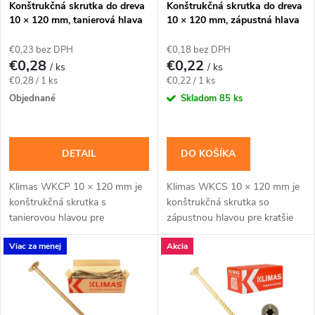
e
Konštrukčná skrutka do dreva
Konštrukčná skrutka do dreva
10 × 120 mm, tanierová hlava
10 × 120 mm, zápustná hlava
p
TX40 – Klimas WKCP
TX40 – Klimas WKCS
p
€0,23 bez DPH
€0,18 bez DPH
r
€0,28
€0,22
/ ks
/ ks
r
Jednotková
Jednotková
€0,28 / 1 ks
€0,22 / 1 ks
o
cena:
cena:
Objednané
Skladom
85 ks
o
d
d
DETAIL
DO KOŠÍKA
u
u
Klimas WKCP 10 × 120 mm je
Klimas WKCS 10 × 120 mm je
k
konštrukčná skrutka s
konštrukčná skrutka so
k
tanierovou hlavou pre
zápustnou hlavou pre kratšie
t
masívnejšie drevené prvky a
konštrukčné spoje dosiek, lát a
Viac za menej
Akcia
konštrukčné spoje navrhnuté
drevených prvkov s rovným
t
pre priemer 10 mm. Závit má...
povrchom. Závit má...
o
o