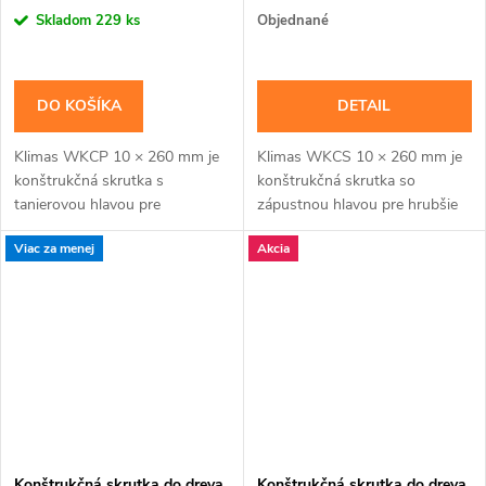
cena:
cena:
Skladom
229 ks
Objednané
DO KOŠÍKA
DETAIL
Klimas WKCP 10 × 260 mm je
Klimas WKCS 10 × 260 mm je
konštrukčná skrutka s
konštrukčná skrutka so
tanierovou hlavou pre
zápustnou hlavou pre hrubšie
masívnejšie drevené prvky a
trámy, krokvy a viacvrstvové
Viac za menej
Akcia
konštrukčné spoje navrhnuté
drevené zostavy, kde má hlava
pre priemer 10 mm. Závit má...
zostať zapustená....
Konštrukčná skrutka do dreva
Konštrukčná skrutka do dreva