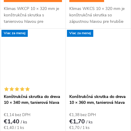
Klimas WKCP 10 × 320 mm je
Klimas WKCS 10 × 320 mm je
konštrukčná skrutka s
konštrukčná skrutka so
tanierovou hlavou pre
zápustnou hlavou pre hrubšie
masívnejšie drevené prvky a
trámy, krokvy a viacvrstvové
Viac za menej
Viac za menej
konštrukčné spoje navrhnuté
drevené zostavy, kde má hlava
pre priemer 10 mm. Závit má...
zostať zapustená....
Konštrukčná skrutka do dreva
Konštrukčná skrutka do dreva
10 × 340 mm, tanierová hlava
10 × 360 mm, tanierová hlava
TX40 – Klimas WKCP
TX40 – Klimas WKCP
€1,14 bez DPH
€1,38 bez DPH
€1,40
€1,70
/ ks
/ ks
Jednotková
Jednotková
€1,40 / 1 ks
€1,70 / 1 ks