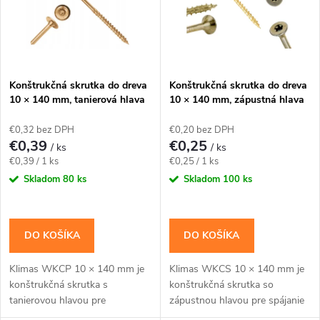
v
v
Konštrukčná skrutka do dreva
Konštrukčná skrutka do dreva
10 × 140 mm, tanierová hlava
10 × 140 mm, zápustná hlava
TX40 – Klimas WKCP
TX40 – Klimas WKCS
€0,32 bez DPH
€0,20 bez DPH
€0,39
€0,25
/ ks
/ ks
Jednotková
Jednotková
€0,39 / 1 ks
€0,25 / 1 ks
cena:
cena:
Skladom
80 ks
Skladom
100 ks
DO KOŠÍKA
DO KOŠÍKA
Klimas WKCP 10 × 140 mm je
Klimas WKCS 10 × 140 mm je
konštrukčná skrutka s
konštrukčná skrutka so
tanierovou hlavou pre
zápustnou hlavou pre spájanie
masívnejšie drevené prvky a
hranolov, krokiev a drevených