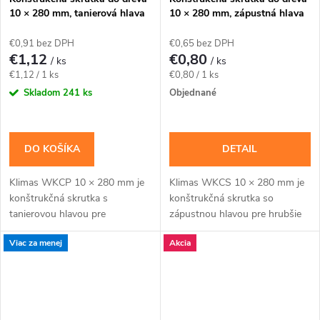
10 × 280 mm, tanierová hlava
10 × 280 mm, zápustná hlava
TX40 – Klimas WKCP
TX40 – Klimas WKCS
€0,91 bez DPH
€0,65 bez DPH
€1,12
€0,80
/ ks
/ ks
Jednotková
Jednotková
€1,12 / 1 ks
€0,80 / 1 ks
cena:
cena:
Skladom
241 ks
Objednané
DO KOŠÍKA
DETAIL
Klimas WKCP 10 × 280 mm je
Klimas WKCS 10 × 280 mm je
konštrukčná skrutka s
konštrukčná skrutka so
tanierovou hlavou pre
zápustnou hlavou pre hrubšie
masívnejšie drevené prvky a
trámy, krokvy a viacvrstvové
Viac za menej
Akcia
konštrukčné spoje navrhnuté
drevené zostavy, kde má hlava
pre priemer 10 mm. Závit má...
zostať zapustená....