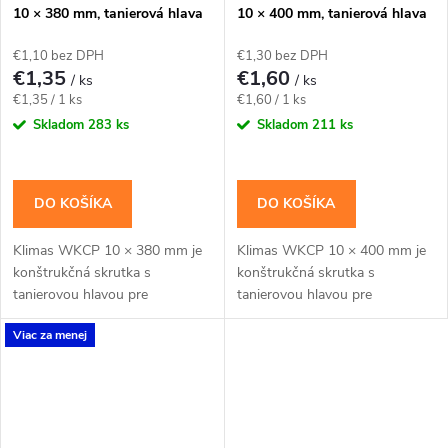
10 × 380 mm, tanierová hlava
10 × 400 mm, tanierová hlava
TX40 – Klimas WKCP
TX40 – Klimas WKCP
€1,10 bez DPH
€1,30 bez DPH
€1,35
€1,60
/ ks
/ ks
Jednotková
Jednotková
€1,35 / 1 ks
€1,60 / 1 ks
cena:
cena:
Skladom
283 ks
Skladom
211 ks
DO KOŠÍKA
DO KOŠÍKA
Klimas WKCP 10 × 380 mm je
Klimas WKCP 10 × 400 mm je
konštrukčná skrutka s
konštrukčná skrutka s
tanierovou hlavou pre
tanierovou hlavou pre
masívnejšie drevené prvky a
masívnejšie drevené prvky a
Viac za menej
konštrukčné spoje navrhnuté
konštrukčné spoje navrhnuté
pre priemer 10 mm. Závit má...
pre priemer 10 mm. Závit má...