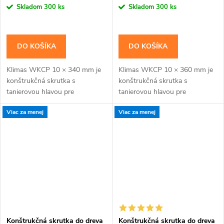
cena:
cena:
Skladom
300 ks
Skladom
300 ks
DO KOŠÍKA
DO KOŠÍKA
Klimas WKCP 10 × 340 mm je
Klimas WKCP 10 × 360 mm je
konštrukčná skrutka s
konštrukčná skrutka s
tanierovou hlavou pre
tanierovou hlavou pre
masívnejšie drevené prvky a
masívnejšie drevené prvky a
Viac za menej
Viac za menej
konštrukčné spoje navrhnuté
konštrukčné spoje navrhnuté
pre priemer 10 mm. Závit má...
pre priemer 10 mm. Závit má...
Konštrukčná skrutka do dreva
Konštrukčná skrutka do dreva