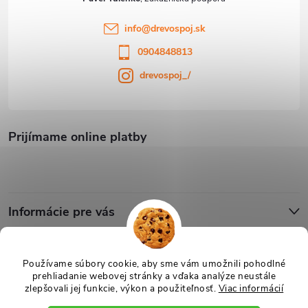
info
@
drevospoj.sk
0904848813
drevospoj_/
Prijímame online platby
Informácie pre vás
Blog
Používame súbory cookie, aby sme vám umožnili pohodlné
prehliadanie webovej stránky a vďaka analýze neustále
zlepšovali jej funkcie, výkon a použiteľnosť.
Viac informácií
Copyright 2026
Drevospoj
. Všetky práva vyhradené.
Upraviť nastavenie