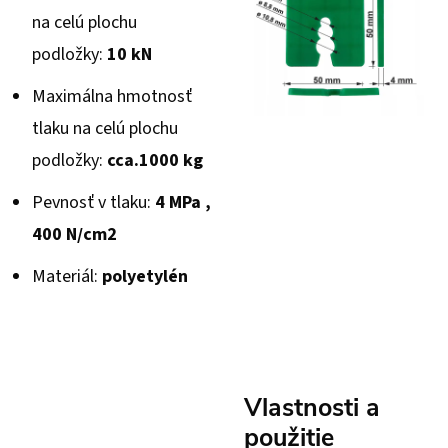
na celú plochu
podložky:
10 kN
Maximálna hmotnosť
tlaku na celú plochu
podložky:
cca.
1000 kg
Pevnosť v tlaku:
4 MPa ,
400 N/cm2
Materiál:
polyetylén
Vlastnosti a
použitie