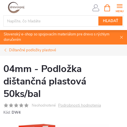
Prejsť
NÁKUPN
KOŠÍK
na
obsah
HĽADAŤ
Slovenský e-shop so spojovacím materiálom pre drevo s rýchlym
doručením
Dištančné podložky plastové
04mm - Podložka
dištančná plastová
50ks/bal
Podrobnosti hodnotenia
Neohodnotené
Kód:
DW4